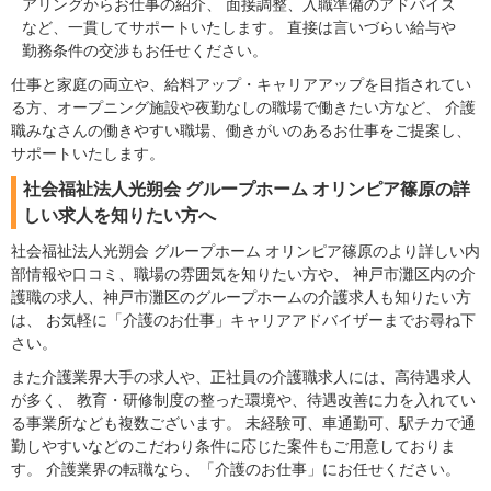
アリングからお仕事の紹介、 面接調整、入職準備のアドバイス
など、一貫してサポートいたします。 直接は言いづらい給与や
勤務条件の交渉もお任せください。
仕事と家庭の両立や、給料アップ・キャリアアップを目指されてい
る方、オープニング施設や夜勤なしの職場で働きたい方など、 介護
職みなさんの働きやすい職場、働きがいのあるお仕事をご提案し、
サポートいたします。
社会福祉法人光朔会 グループホーム オリンピア篠原の詳
しい求人を知りたい方へ
社会福祉法人光朔会 グループホーム オリンピア篠原のより詳しい内
部情報や口コミ、職場の雰囲気を知りたい方や、 神戸市灘区内の介
護職の求人、神戸市灘区のグループホームの介護求人も知りたい方
は、 お気軽に「介護のお仕事」キャリアアドバイザーまでお尋ね下
さい。
また介護業界大手の求人や、正社員の介護職求人には、高待遇求人
が多く、 教育・研修制度の整った環境や、待遇改善に力を入れてい
る事業所なども複数ございます。 未経験可、車通勤可、駅チカで通
勤しやすいなどのこだわり条件に応じた案件もご用意しておりま
す。 介護業界の転職なら、「介護のお仕事」にお任せください。