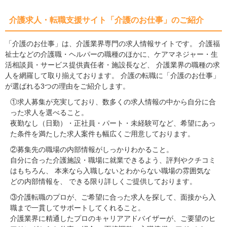
介護求人・転職支援サイト「介護のお仕事」のご紹介
「介護のお仕事」は、介護業界専門の求人情報サイトです。 介護福
祉士などの介護職・ヘルパーの職種のほかに、ケアマネジャー・生
活相談員・サービス提供責任者・施設長など、 介護業界の職種の求
人を網羅して取り揃えております。 介護の転職に「介護のお仕事」
が選ばれる3つの理由をご紹介します。
①求人募集が充実しており、数多くの求人情報の中から自分に合
った求人を選べること。
夜勤なし（日勤）・正社員・パート・未経験可など、希望にあっ
た条件を満たした求人案件も幅広くご用意しております。
②募集先の職場の内部情報がしっかりわかること。
自分に合った介護施設・職場に就業できるよう、評判やクチコミ
はもちろん、 本来なら入職しないとわからない職場の雰囲気な
どの内部情報を、 できる限り詳しくご提供しております。
③介護転職のプロが、ご希望に合った求人を探して、面接から入
職まで一貫してサポートしてくれること。
介護業界に精通したプロのキャリアアドバイザーが、ご要望のヒ