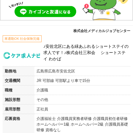
株式会社メディカルジョブセンター
車通勤OK 社会保険完備
♪安佐北区にある緑あふれるショートステイの
求人です！♪株式会社三和会 ショートステ
イ わかば
勤務地
広島県広島市安佐北区
交通機関
JR 可部線 可部駅より車で15分
職種
介護職
施設形態
その他
雇用形態
正社員
応募資格
介護福祉士 介護職員実務者研修 介護職員初任者研修
ホームヘルパー1級 ホームヘルパー2級 介護職員基礎
研修 資格なし