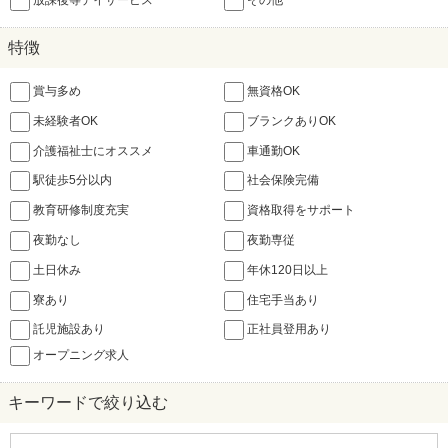
放課後等デイサービス
その他
特徴
賞与多め
無資格OK
未経験者OK
ブランクありOK
介護福祉士にオススメ
車通勤OK
駅徒歩5分以内
社会保険完備
教育研修制度充実
資格取得をサポート
夜勤なし
夜勤専従
土日休み
年休120日以上
寮あり
住宅手当あり
託児施設あり
正社員登用あり
オープニング求人
キーワードで絞り込む