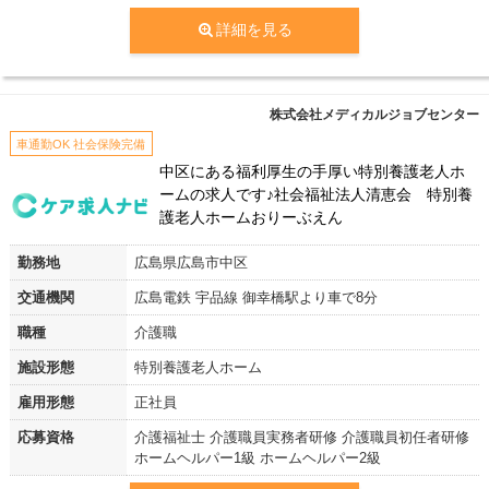
詳細を見る
株式会社メディカルジョブセンター
車通勤OK 社会保険完備
中区にある福利厚生の手厚い特別養護老人ホ
ームの求人です♪社会福祉法人清恵会 特別養
護老人ホームおりーぶえん
勤務地
広島県広島市中区
交通機関
広島電鉄 宇品線 御幸橋駅より車で8分
職種
介護職
施設形態
特別養護老人ホーム
雇用形態
正社員
応募資格
介護福祉士 介護職員実務者研修 介護職員初任者研修
ホームヘルパー1級 ホームヘルパー2級