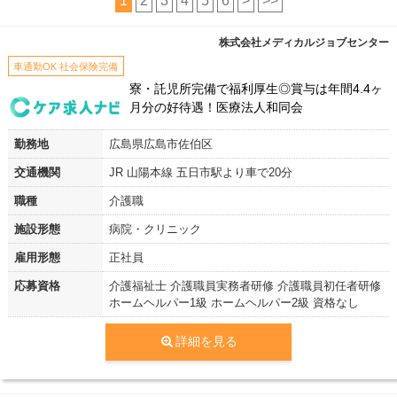
1
2
3
4
5
6
>
>>
株式会社メディカルジョブセンター
車通勤OK 社会保険完備
寮・託児所完備で福利厚生◎賞与は年間4.4ヶ
月分の好待遇！医療法人和同会
勤務地
広島県広島市佐伯区
交通機関
JR 山陽本線 五日市駅より車で20分
職種
介護職
施設形態
病院・クリニック
雇用形態
正社員
応募資格
介護福祉士 介護職員実務者研修 介護職員初任者研修
ホームヘルパー1級 ホームヘルパー2級 資格なし
詳細を見る