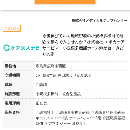
株式会社メディカルジョブセンター
車通勤OK
今後伸びていく地域密着の小規模多機能で経
験を積んでみませんか？株式会社 エポカケア
サービス 小規模多機能ホーム鈴が台・みど
りの家
勤務地
広島県広島市西区
交通機関
JR 山陽本線 井口駅より徒歩10分
職種
介護職
施設形態
小規模多機能・複合型施設
雇用形態
正社員
応募資格
介護福祉士 介護職員実務者研修 介護職員初任者研修
ホームヘルパー1級 ホームヘルパー2級 介護職員基礎
研修 ケアマネジャー 資格なし