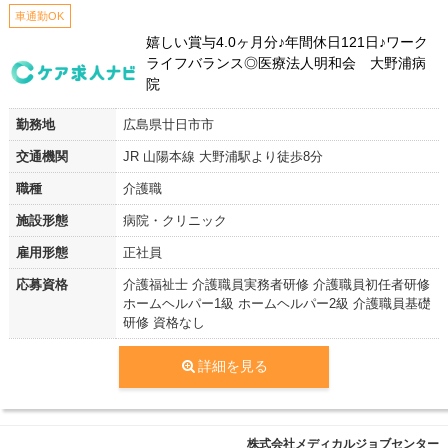
車通勤OK
嬉しい賞与4.0ヶ月分♪年間休日121日♪ワーク
ライフバランス◎医療法人明和会 大野浦病
院
勤務地
広島県廿日市市
交通機関
JR 山陽本線 大野浦駅より徒歩8分
職種
介護職
施設形態
病院・クリニック
雇用形態
正社員
応募資格
介護福祉士 介護職員実務者研修 介護職員初任者研修
ホームヘルパー1級 ホームヘルパー2級 介護職員基礎
研修 資格なし
詳細を見る
株式会社メディカルジョブセンター