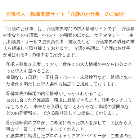
介護求人・転職支援サイト「介護のお仕事」のご紹介
「介護のお仕事」は、介護業界専門の求人情報サイトです。 介護福
祉士などの介護職・ヘルパーの職種のほかに、ケアマネジャー・生
活相談員・サービス提供責任者・施設長など、 介護業界の職種の求
人を網羅して取り揃えております。 介護の転職に「介護のお仕事」
が選ばれる3つの理由をご紹介します。
①求人募集が充実しており、数多くの求人情報の中から自分に合
った求人を選べること。
夜勤なし（日勤）・正社員・パート・未経験可など、希望にあっ
た条件を満たした求人案件も幅広くご用意しております。
②募集先の職場の内部情報がしっかりわかること。
自分に合った介護施設・職場に就業できるよう、評判やクチコミ
はもちろん、 本来なら入職しないとわからない職場の雰囲気な
どの内部情報を、 できる限り詳しくご提供しております。
③介護転職のプロが、ご希望に合った求人を探して、面接から入
職まで一貫してサポートしてくれること。
介護業界に精通したプロのキャリアアドバイザーが、ご要望のヒ