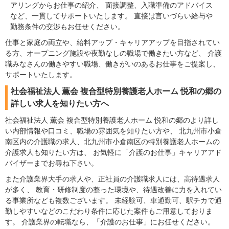
アリングからお仕事の紹介、 面接調整、入職準備のアドバイス
など、一貫してサポートいたします。 直接は言いづらい給与や
勤務条件の交渉もお任せください。
仕事と家庭の両立や、給料アップ・キャリアアップを目指されてい
る方、オープニング施設や夜勤なしの職場で働きたい方など、 介護
職みなさんの働きやすい職場、働きがいのあるお仕事をご提案し、
サポートいたします。
社会福祉法人 薫会 複合型特別養護老人ホーム 悦和の郷の
詳しい求人を知りたい方へ
社会福祉法人 薫会 複合型特別養護老人ホーム 悦和の郷のより詳し
い内部情報や口コミ、職場の雰囲気を知りたい方や、 北九州市小倉
南区内の介護職の求人、北九州市小倉南区の特別養護老人ホームの
介護求人も知りたい方は、 お気軽に「介護のお仕事」キャリアアド
バイザーまでお尋ね下さい。
また介護業界大手の求人や、正社員の介護職求人には、高待遇求人
が多く、 教育・研修制度の整った環境や、待遇改善に力を入れてい
る事業所なども複数ございます。 未経験可、車通勤可、駅チカで通
勤しやすいなどのこだわり条件に応じた案件もご用意しておりま
す。 介護業界の転職なら、「介護のお仕事」にお任せください。