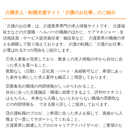
介護求人・転職支援サイト「介護のお仕事」のご紹介
「介護のお仕事」は、介護業界専門の求人情報サイトです。 介護福
祉士などの介護職・ヘルパーの職種のほかに、ケアマネジャー・生
活相談員・サービス提供責任者・施設長など、 介護業界の職種の求
人を網羅して取り揃えております。 介護の転職に「介護のお仕事」
が選ばれる3つの理由をご紹介します。
①求人募集が充実しており、数多くの求人情報の中から自分に合
った求人を選べること。
夜勤なし（日勤）・正社員・パート・未経験可など、希望にあっ
た条件を満たした求人案件も幅広くご用意しております。
②募集先の職場の内部情報がしっかりわかること。
自分に合った介護施設・職場に就業できるよう、評判やクチコミ
はもちろん、 本来なら入職しないとわからない職場の雰囲気な
どの内部情報を、 できる限り詳しくご提供しております。
③介護転職のプロが、ご希望に合った求人を探して、面接から入
職まで一貫してサポートしてくれること。
介護業界に精通したプロのキャリアアドバイザーが、ご要望のヒ