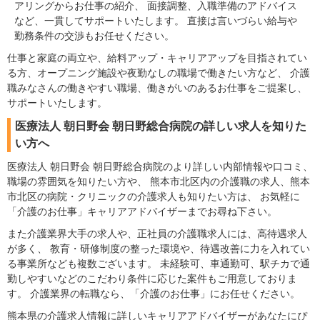
アリングからお仕事の紹介、 面接調整、入職準備のアドバイス
など、一貫してサポートいたします。 直接は言いづらい給与や
勤務条件の交渉もお任せください。
仕事と家庭の両立や、給料アップ・キャリアアップを目指されてい
る方、オープニング施設や夜勤なしの職場で働きたい方など、 介護
職みなさんの働きやすい職場、働きがいのあるお仕事をご提案し、
サポートいたします。
医療法人 朝日野会 朝日野総合病院の詳しい求人を知りた
い方へ
医療法人 朝日野会 朝日野総合病院のより詳しい内部情報や口コミ、
職場の雰囲気を知りたい方や、 熊本市北区内の介護職の求人、熊本
市北区の病院・クリニックの介護求人も知りたい方は、 お気軽に
「介護のお仕事」キャリアアドバイザーまでお尋ね下さい。
また介護業界大手の求人や、正社員の介護職求人には、高待遇求人
が多く、 教育・研修制度の整った環境や、待遇改善に力を入れてい
る事業所なども複数ございます。 未経験可、車通勤可、駅チカで通
勤しやすいなどのこだわり条件に応じた案件もご用意しておりま
す。 介護業界の転職なら、「介護のお仕事」にお任せください。
熊本県の介護求人情報に詳しいキャリアアドバイザーがあなたにぴ