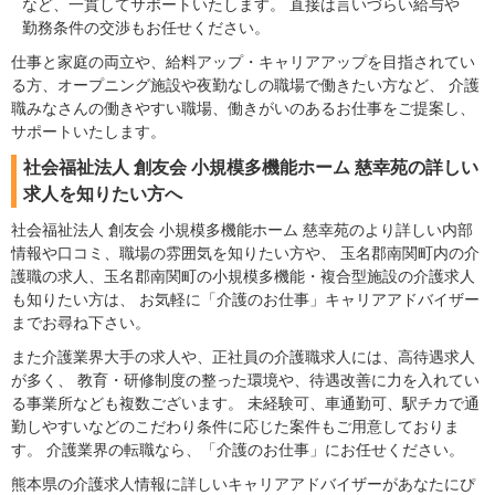
など、一貫してサポートいたします。 直接は言いづらい給与や
勤務条件の交渉もお任せください。
仕事と家庭の両立や、給料アップ・キャリアアップを目指されてい
る方、オープニング施設や夜勤なしの職場で働きたい方など、 介護
職みなさんの働きやすい職場、働きがいのあるお仕事をご提案し、
サポートいたします。
社会福祉法人 創友会 小規模多機能ホーム 慈幸苑の詳しい
求人を知りたい方へ
社会福祉法人 創友会 小規模多機能ホーム 慈幸苑のより詳しい内部
情報や口コミ、職場の雰囲気を知りたい方や、 玉名郡南関町内の介
護職の求人、玉名郡南関町の小規模多機能・複合型施設の介護求人
も知りたい方は、 お気軽に「介護のお仕事」キャリアアドバイザー
までお尋ね下さい。
また介護業界大手の求人や、正社員の介護職求人には、高待遇求人
が多く、 教育・研修制度の整った環境や、待遇改善に力を入れてい
る事業所なども複数ございます。 未経験可、車通勤可、駅チカで通
勤しやすいなどのこだわり条件に応じた案件もご用意しておりま
す。 介護業界の転職なら、「介護のお仕事」にお任せください。
熊本県の介護求人情報に詳しいキャリアアドバイザーがあなたにぴ