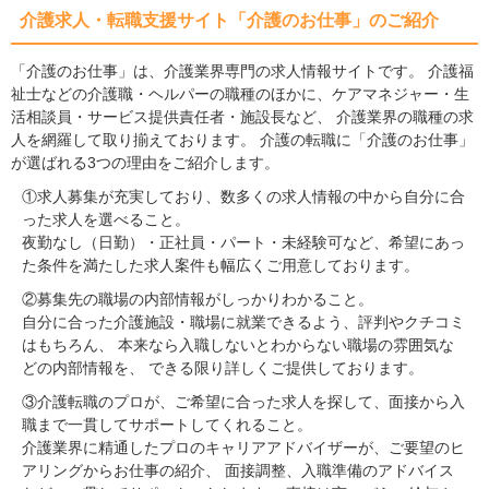
介護求人・転職支援サイト「介護のお仕事」のご紹介
「介護のお仕事」は、介護業界専門の求人情報サイトです。 介護福
祉士などの介護職・ヘルパーの職種のほかに、ケアマネジャー・生
活相談員・サービス提供責任者・施設長など、 介護業界の職種の求
人を網羅して取り揃えております。 介護の転職に「介護のお仕事」
が選ばれる3つの理由をご紹介します。
①求人募集が充実しており、数多くの求人情報の中から自分に合
った求人を選べること。
夜勤なし（日勤）・正社員・パート・未経験可など、希望にあっ
た条件を満たした求人案件も幅広くご用意しております。
②募集先の職場の内部情報がしっかりわかること。
自分に合った介護施設・職場に就業できるよう、評判やクチコミ
はもちろん、 本来なら入職しないとわからない職場の雰囲気な
どの内部情報を、 できる限り詳しくご提供しております。
③介護転職のプロが、ご希望に合った求人を探して、面接から入
職まで一貫してサポートしてくれること。
介護業界に精通したプロのキャリアアドバイザーが、ご要望のヒ
アリングからお仕事の紹介、 面接調整、入職準備のアドバイス