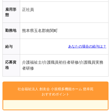
雇用形
正社員
態
勤務地
熊本県玉名郡南関町
給与
あなたの場合の給与は？
応募資
介護福祉士/介護職員初任者研修/介護職員実務
格
者研修
社会福祉法人 創友会 小規模多機能ホーム 慈幸苑
おすすめポイント