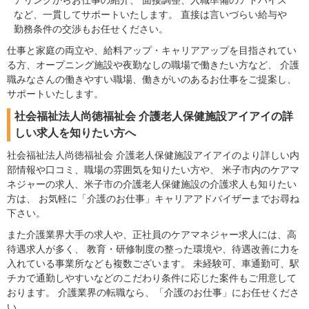
アリングからお仕事の紹介、 面接調整、入職準備のアドバイス
など、一貫してサポートいたします。 直接は言いづらい給与や
勤務条件の交渉もお任せください。
仕事と家庭の両立や、給料アップ・キャリアアップを目指されてい
る方、オープニング施設や夜勤なしの職場で働きたい方など、 介護
職みなさんの働きやすい職場、働きがいのあるお仕事をご提案し、
サポートいたします。
社会福祉法人尚徳福祉会 介護老人保健施設アイアイの詳
しい求人を知りたい方へ
社会福祉法人尚徳福祉会 介護老人保健施設アイアイのより詳しい内
部情報や口コミ、職場の雰囲気を知りたい方や、 米子市内のケアマ
ネジャーの求人、米子市の介護老人保健施設の介護求人も知りたい
方は、 お気軽に「介護のお仕事」キャリアアドバイザーまでお尋ね
下さい。
また介護業界大手の求人や、正社員のケアマネジャー求人には、高
待遇求人が多く、 教育・研修制度の整った環境や、待遇改善に力を
入れている事業所なども複数ございます。 未経験可、車通勤可、駅
チカで通勤しやすいなどのこだわり条件に応じた案件もご用意して
おります。 介護業界の転職なら、「介護のお仕事」にお任せくださ
い。