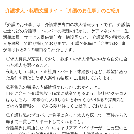
介護求人・転職支援サイト「介護のお仕事」のご紹介
「介護のお仕事」は、介護業界専門の求人情報サイトです。 介護福
祉士などの介護職・ヘルパーの職種のほかに、ケアマネジャー・生
活相談員・サービス提供責任者・施設長など、 介護業界の職種の求
人を網羅して取り揃えております。 介護の転職に「介護のお仕事」
が選ばれる3つの理由をご紹介します。
①求人募集が充実しており、数多くの求人情報の中から自分に合
った求人を選べること。
夜勤なし（日勤）・正社員・パート・未経験可など、希望にあっ
た条件を満たした求人案件も幅広くご用意しております。
②募集先の職場の内部情報がしっかりわかること。
自分に合った介護施設・職場に就業できるよう、評判やクチコミ
はもちろん、 本来なら入職しないとわからない職場の雰囲気な
どの内部情報を、 できる限り詳しくご提供しております。
③介護転職のプロが、ご希望に合った求人を探して、面接から入
職まで一貫してサポートしてくれること。
介護業界に精通したプロのキャリアアドバイザーが、ご要望のヒ