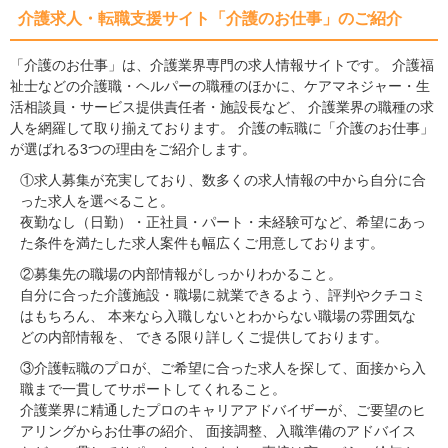
介護求人・転職支援サイト「介護のお仕事」のご紹介
「介護のお仕事」は、介護業界専門の求人情報サイトです。 介護福
祉士などの介護職・ヘルパーの職種のほかに、ケアマネジャー・生
活相談員・サービス提供責任者・施設長など、 介護業界の職種の求
人を網羅して取り揃えております。 介護の転職に「介護のお仕事」
が選ばれる3つの理由をご紹介します。
①求人募集が充実しており、数多くの求人情報の中から自分に合
った求人を選べること。
夜勤なし（日勤）・正社員・パート・未経験可など、希望にあっ
た条件を満たした求人案件も幅広くご用意しております。
②募集先の職場の内部情報がしっかりわかること。
自分に合った介護施設・職場に就業できるよう、評判やクチコミ
はもちろん、 本来なら入職しないとわからない職場の雰囲気な
どの内部情報を、 できる限り詳しくご提供しております。
③介護転職のプロが、ご希望に合った求人を探して、面接から入
職まで一貫してサポートしてくれること。
介護業界に精通したプロのキャリアアドバイザーが、ご要望のヒ
アリングからお仕事の紹介、 面接調整、入職準備のアドバイス