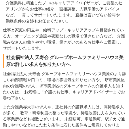
介護業界に精通したプロのキャリアアドバイザーが、ご要望のヒ
アリングからお仕事の紹介、 面接調整、入職準備のアドバイス
など、一貫してサポートいたします。 直接は言いづらい給与や
勤務条件の交渉もお任せください。
仕事と家庭の両立や、給料アップ・キャリアアップを目指されてい
る方、オープニング施設や夜勤なしの職場で働きたい方など、 介護
職みなさんの働きやすい職場、働きがいのあるお仕事をご提案し、
サポートいたします。
社会福祉法人 天寿会 グループホームファミリーハウス美
原の詳しい求人を知りたい方へ
社会福祉法人 天寿会 グループホームファミリーハウス美原のより詳
しい内部情報や口コミ、職場の雰囲気を知りたい方や、 堺市美原区
内の介護職の求人、堺市美原区のグループホームの介護求人も知り
たい方は、 お気軽に「介護のお仕事」キャリアアドバイザーまでお
尋ね下さい。
また介護業界大手の求人や、正社員の介護職求人には、高待遇求人
が多く、 教育・研修制度の整った環境や、待遇改善に力を入れてい
る事業所なども複数ございます。 未経験可、車通勤可、駅チカで通
勤しやすいなどのこだわり条件に応じた案件もご用意しておりま