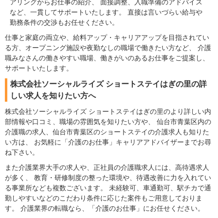
アリングからお仕事の紹介、 面接調整、入職準備のアドバイス
など、一貫してサポートいたします。 直接は言いづらい給与や
勤務条件の交渉もお任せください。
仕事と家庭の両立や、給料アップ・キャリアアップを目指されてい
る方、オープニング施設や夜勤なしの職場で働きたい方など、 介護
職みなさんの働きやすい職場、働きがいのあるお仕事をご提案し、
サポートいたします。
株式会社ソーシャルライズ ショートステイはぎの里の詳
しい求人を知りたい方へ
株式会社ソーシャルライズ ショートステイはぎの里のより詳しい内
部情報や口コミ、職場の雰囲気を知りたい方や、 仙台市青葉区内の
介護職の求人、仙台市青葉区のショートステイの介護求人も知りた
い方は、 お気軽に「介護のお仕事」キャリアアドバイザーまでお尋
ね下さい。
また介護業界大手の求人や、正社員の介護職求人には、高待遇求人
が多く、 教育・研修制度の整った環境や、待遇改善に力を入れてい
る事業所なども複数ございます。 未経験可、車通勤可、駅チカで通
勤しやすいなどのこだわり条件に応じた案件もご用意しておりま
す。 介護業界の転職なら、「介護のお仕事」にお任せください。