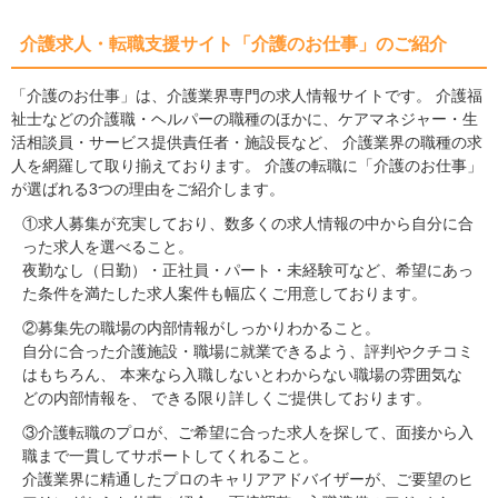
介護求人・転職支援サイト「介護のお仕事」のご紹介
「介護のお仕事」は、介護業界専門の求人情報サイトです。 介護福
祉士などの介護職・ヘルパーの職種のほかに、ケアマネジャー・生
活相談員・サービス提供責任者・施設長など、 介護業界の職種の求
人を網羅して取り揃えております。 介護の転職に「介護のお仕事」
が選ばれる3つの理由をご紹介します。
①求人募集が充実しており、数多くの求人情報の中から自分に合
った求人を選べること。
夜勤なし（日勤）・正社員・パート・未経験可など、希望にあっ
た条件を満たした求人案件も幅広くご用意しております。
②募集先の職場の内部情報がしっかりわかること。
自分に合った介護施設・職場に就業できるよう、評判やクチコミ
はもちろん、 本来なら入職しないとわからない職場の雰囲気な
どの内部情報を、 できる限り詳しくご提供しております。
③介護転職のプロが、ご希望に合った求人を探して、面接から入
職まで一貫してサポートしてくれること。
介護業界に精通したプロのキャリアアドバイザーが、ご要望のヒ