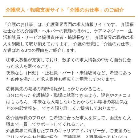
介護求人・転職支援サイト「介護のお仕事」のご紹介
「介護のお仕事」は、介護業界専門の求人情報サイトです。 介護福
祉士などの介護職・ヘルパーの職種のほかに、ケアマネジャー・生
活相談員・サービス提供責任者・施設長など、 介護業界の職種の求
人を網羅して取り揃えております。 介護の転職に「介護のお仕事」
が選ばれる3つの理由をご紹介します。
①求人募集が充実しており、数多くの求人情報の中から自分に合
った求人を選べること。
夜勤なし（日勤）・正社員・パート・未経験可など、希望にあっ
た条件を満たした求人案件も幅広くご用意しております。
②募集先の職場の内部情報がしっかりわかること。
自分に合った介護施設・職場に就業できるよう、評判やクチコミ
はもちろん、 本来なら入職しないとわからない職場の雰囲気な
どの内部情報を、 できる限り詳しくご提供しております。
③介護転職のプロが、ご希望に合った求人を探して、面接から入
職まで一貫してサポートしてくれること。
介護業界に精通したプロのキャリアアドバイザーが、ご要望のヒ
アリングからお仕事の紹介、 面接調整、入職準備のアドバイス