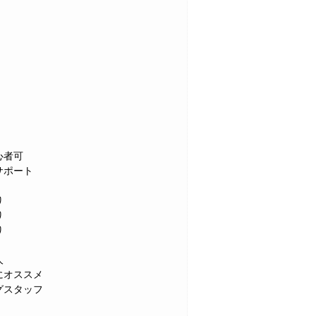
心者可
サポート
り
り
り
人
にオススメ
グスタッフ