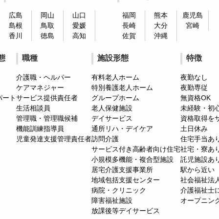
広島
岡山
山口
福岡
熊本
鹿児島
島根
鳥取
愛媛
長崎
大分
宮崎
香川
徳島
高知
佐賀
沖縄
態
職種
施設形態
特徴
介護職・ヘルパー
有料老人ホーム
夜勤なし
ケアマネジャー
特別養護老人ホーム
夜勤専従
パート
サービス提供責任者
グループホーム
無資格OK
生活相談員
老人保健施設
未経験・初
管理職・管理職候補
デイサービス
資格取得を
機能訓練指導員
通所リハ・デイケア
土日休み
児童発達支援管理責任者
訪問介護
住宅手当あ
サービス付き高齢者向け住宅
社宅・寮あ
小規模多機能・複合型施設
託児施設あ
居宅介護支援事業所
駅から近い
地域包括支援センター
社会福祉法
病院・クリニック
介護福祉士
障害福祉施設
オープニン
放課後等デイサービス