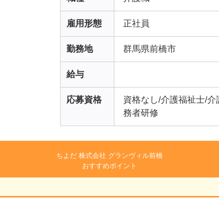
雇用形態
正社員
勤務地
群馬県前橋市
給与
応募資格
資格なし/介護福祉士/
務者研修
ちよだ 株式会社 グランヴィル前橋
おすすめポイント