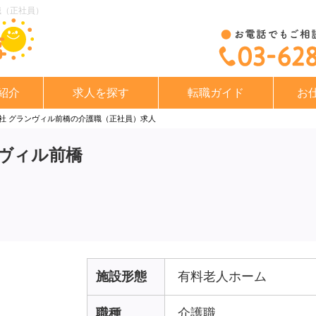
職（正社員）
紹介
求人を探す
転職ガイド
お
会社 グランヴィル前橋の介護職（正社員）求人
ンヴィル前橋
施設形態
有料老人ホーム
職種
介護職