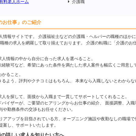
有料老人ホーム
介護職
のお仕事」のご紹介
人情報サイトです。 介護福祉士などの介護職・ヘルパーの職種のほか
の職種の求人を網羅して取り揃えております。 介護の転職に「介護のお
求人情報の中から自分に合った求人を選べること。
未経験可など、希望にあった条件を満たした求人案件も幅広くご用意し
わかること。
きるよう、評判やクチコミはもちろん、 本来なら入職しないとわからな
求人を探して、面接から入職まで一貫してサポートしてくれること。
ドバイザーが、ご要望のヒアリングからお仕事の紹介、 面接調整、入職
給与や勤務条件の交渉もお任せください。
リアアップを目指されている方、オープニング施設や夜勤なしの職場で
提案し、サポートいたします。
橋の詳しい求人を知りたい方へ