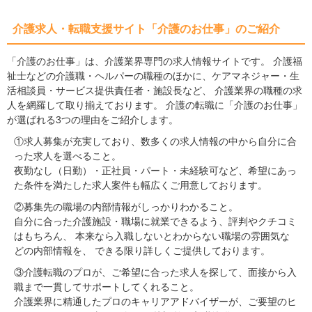
介護求人・転職支援サイト「介護のお仕事」のご紹介
「介護のお仕事」は、介護業界専門の求人情報サイトです。 介護福
祉士などの介護職・ヘルパーの職種のほかに、ケアマネジャー・生
活相談員・サービス提供責任者・施設長など、 介護業界の職種の求
人を網羅して取り揃えております。 介護の転職に「介護のお仕事」
が選ばれる3つの理由をご紹介します。
①求人募集が充実しており、数多くの求人情報の中から自分に合
った求人を選べること。
夜勤なし（日勤）・正社員・パート・未経験可など、希望にあっ
た条件を満たした求人案件も幅広くご用意しております。
②募集先の職場の内部情報がしっかりわかること。
自分に合った介護施設・職場に就業できるよう、評判やクチコミ
はもちろん、 本来なら入職しないとわからない職場の雰囲気な
どの内部情報を、 できる限り詳しくご提供しております。
③介護転職のプロが、ご希望に合った求人を探して、面接から入
職まで一貫してサポートしてくれること。
介護業界に精通したプロのキャリアアドバイザーが、ご要望のヒ