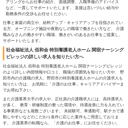
アリングからお仕事の紹介、 面接調整、入職準備のアドバイス
など、一貫してサポートいたします。 直接は言いづらい給与や
勤務条件の交渉もお任せください。
仕事と家庭の両立や、給料アップ・キャリアアップを目指されてい
る方、オープニング施設や夜勤なしの職場で働きたい方など、 介護
職みなさんの働きやすい職場、働きがいのあるお仕事をご提案し、
サポートいたします。
社会福祉法人 佰和会 特別養護老人ホーム 関宿ナーシング
ビレッジの詳しい求人を知りたい方へ
社会福祉法人 佰和会 特別養護老人ホーム 関宿ナーシングビレッジ
のより詳しい内部情報や口コミ、職場の雰囲気を知りたい方や、 野
田市内の介護職の求人、野田市の特別養護老人ホームの介護求人も
知りたい方は、 お気軽に「介護のお仕事」キャリアアドバイザーま
でお尋ね下さい。
また介護業界大手の求人や、正社員の介護職求人には、高待遇求人
が多く、 教育・研修制度の整った環境や、待遇改善に力を入れてい
る事業所なども複数ございます。 未経験可、車通勤可、駅チカで通
勤しやすいなどのこだわり条件に応じた案件もご用意しておりま
す。 介護業界の転職なら、「介護のお仕事」にお任せください。