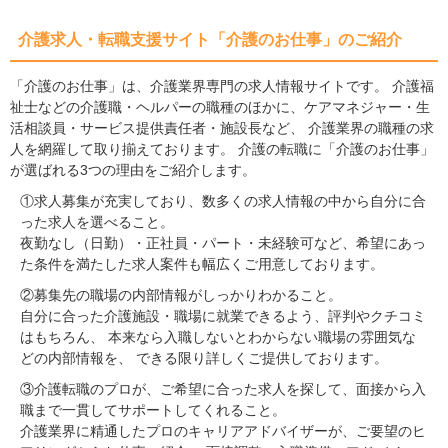
介護求人・転職支援サイト「介護のお仕事」のご紹介
「介護のお仕事」は、介護業界専門の求人情報サイトです。 介護福
祉士などの介護職・ヘルパーの職種のほかに、ケアマネジャー・生
活相談員・サービス提供責任者・施設長など、 介護業界の職種の求
人を網羅して取り揃えております。 介護の転職に「介護のお仕事」
が選ばれる3つの理由をご紹介します。
①求人募集が充実しており、数多くの求人情報の中から自分に合
った求人を選べること。
夜勤なし（日勤）・正社員・パート・未経験可など、希望にあっ
た条件を満たした求人案件も幅広くご用意しております。
②募集先の職場の内部情報がしっかりわかること。
自分に合った介護施設・職場に就業できるよう、評判やクチコミ
はもちろん、 本来なら入職しないとわからない職場の雰囲気な
どの内部情報を、 できる限り詳しくご提供しております。
③介護転職のプロが、ご希望に合った求人を探して、面接から入
職まで一貫してサポートしてくれること。
介護業界に精通したプロのキャリアアドバイザーが、ご要望のヒ