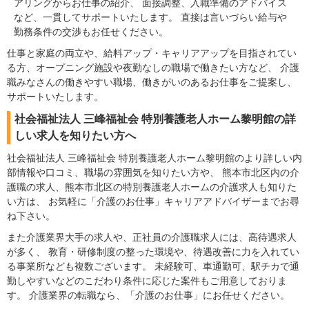
アリングからお仕事の紹介、 面接調整、入職準備のアドバイス
など、一貫してサポートいたします。 直接は言いづらい給与や
勤務条件の交渉もお任せください。
仕事と家庭の両立や、給料アップ・キャリアアップを目指されてい
る方、オープニング施設や夜勤なしの職場で働きたい方など、 介護
職みなさんの働きやすい職場、働きがいのあるお仕事をご提案し、
サポートいたします。
社会福祉法人 三峰福祉会 特別養護老人ホーム黎明館の詳
しい求人を知りたい方へ
社会福祉法人 三峰福祉会 特別養護老人ホーム黎明館のより詳しい内
部情報や口コミ、職場の雰囲気を知りたい方や、 熊本市北区内の介
護職の求人、熊本市北区の特別養護老人ホームの介護求人も知りた
い方は、 お気軽に「介護のお仕事」キャリアアドバイザーまでお尋
ね下さい。
また介護業界大手の求人や、正社員の介護職求人には、高待遇求人
が多く、 教育・研修制度の整った環境や、待遇改善に力を入れてい
る事業所なども複数ございます。 未経験可、車通勤可、駅チカで通
勤しやすいなどのこだわり条件に応じた案件もご用意しておりま
す。 介護業界の転職なら、「介護のお仕事」にお任せください。