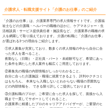
介護求人・転職支援サイト「介護のお仕事」のご紹介
「介護のお仕事」は、介護業界専門の求人情報サイトです。 介護福
祉士などの介護職・ヘルパーの職種のほかに、ケアマネジャー・生
活相談員・サービス提供責任者・施設長など、 介護業界の職種の求
人を網羅して取り揃えております。 介護の転職に「介護のお仕事」
が選ばれる3つの理由をご紹介します。
①求人募集が充実しており、数多くの求人情報の中から自分に合
った求人を選べること。
夜勤なし（日勤）・正社員・パート・未経験可など、希望にあっ
た条件を満たした求人案件も幅広くご用意しております。
②募集先の職場の内部情報がしっかりわかること。
自分に合った介護施設・職場に就業できるよう、評判やクチコミ
はもちろん、 本来なら入職しないとわからない職場の雰囲気な
どの内部情報を、 できる限り詳しくご提供しております。
③介護転職のプロが、ご希望に合った求人を探して、面接から入
職まで一貫してサポートしてくれること。
介護業界に精通したプロのキャリアアドバイザーが、ご要望のヒ