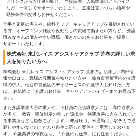
アリングからお仕事の紹介、 面接調整、入職準備のアドバイス
など、一貫してサポートいたします。 直接は言いづらい給与や
勤務条件の交渉もお任せください。
仕事と家庭の両立や、給料アップ・キャリアアップを目指されてい
る方、オープニング施設や夜勤なしの職場で働きたい方など、 介護
職みなさんの働きやすい職場、働きがいのあるお仕事をご提案し、
サポートいたします。
株式会社 東北レイス アシストケアクラブ 荒巻の詳しい求
人を知りたい方へ
株式会社 東北レイス アシストケアクラブ 荒巻のより詳しい内部情
報や口コミ、職場の雰囲気を知りたい方や、 仙台市青葉区内の介護
職の求人、仙台市青葉区のデイサービスの介護求人も知りたい方
は、 お気軽に「介護のお仕事」キャリアアドバイザーまでお尋ね下
さい。
また介護業界大手の求人や、正社員の介護職求人には、高待遇求人
が多く、 教育・研修制度の整った環境や、待遇改善に力を入れてい
る事業所なども複数ございます。 未経験可、車通勤可、駅チカで通
勤しやすいなどのこだわり条件に応じた案件もご用意しておりま
す。 介護業界の転職なら、「介護のお仕事」にお任せください。