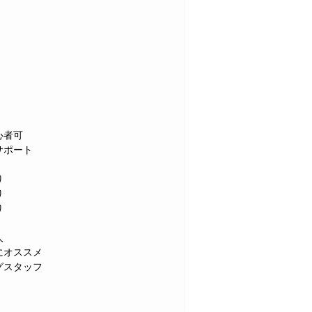
心者可
サポート
り
り
り
人
にオススメ
グスタッフ