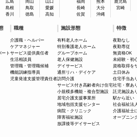
広島
岡山
山口
福岡
熊本
鹿児島
島根
鳥取
愛媛
長崎
大分
宮崎
香川
徳島
高知
佐賀
沖縄
態
職種
施設形態
特徴
介護職・ヘルパー
有料老人ホーム
夜勤なし
ケアマネジャー
特別養護老人ホーム
夜勤専従
パート
サービス提供責任者
グループホーム
無資格OK
生活相談員
老人保健施設
未経験・初
管理職・管理職候補
デイサービス
資格取得を
機能訓練指導員
通所リハ・デイケア
土日休み
児童発達支援管理責任者
訪問介護
住宅手当あ
サービス付き高齢者向け住宅
社宅・寮あ
小規模多機能・複合型施設
託児施設あ
居宅介護支援事業所
駅から近い
地域包括支援センター
社会福祉法
病院・クリニック
介護福祉士
障害福祉施設
オープニン
放課後等デイサービス