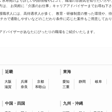
ム 永寿苑のより詳しい内部情報や口コミ、職場の雰囲気を知りたい方や
方は、 お気軽に「介護のお仕事」キャリアアドバイザーまでお尋ね下
護職求人には、高待遇求人が多く、 教育・研修制度の整った環境や、
駅チカで通勤しやすいなどのこだわり条件に応じた案件もご用意しており
アドバイザーがあなたにぴったりの職場をご紹介いたします。
近畿
東海
大阪
兵庫
京都
愛知
静岡
岐阜
滋賀
奈良
和歌山
三重
中国・四国
九州・沖縄