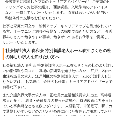
介護業界に精通したプロのキャリアアドバイザーが、ご要望のヒ
アリングからお仕事の紹介、 面接調整、入職準備のアドバイス
など、一貫してサポートいたします。 直接は言いづらい給与や
勤務条件の交渉もお任せください。
仕事と家庭の両立や、給料アップ・キャリアアップを目指されてい
る方、オープニング施設や夜勤なしの職場で働きたい方など、 介護
職みなさんの働きやすい職場、働きがいのあるお仕事をご提案し、
サポートいたします。
社会福祉法人 春和会 特別養護老人ホーム春江さくらの杜
の詳しい求人を知りたい方へ
社会福祉法人 春和会 特別養護老人ホーム春江さくらの杜のより詳し
い内部情報や口コミ、職場の雰囲気を知りたい方や、 江戸川区内の
生活相談員の求人、江戸川区の特別養護老人ホームの介護求人も知
りたい方は、 お気軽に「介護のお仕事」キャリアアドバイザーまで
お尋ね下さい。
また介護業界大手の求人や、正社員の生活相談員求人には、高待遇
求人が多く、 教育・研修制度の整った環境や、待遇改善に力を入れ
ている事業所なども複数ございます。 未経験可、車通勤可、駅チカ
で通勤しやすいなどのこだわり条件に応じた案件もご用意しており