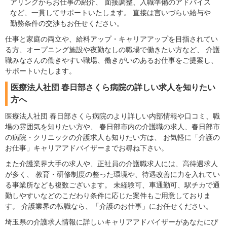
アリングからお仕事の紹介、 面接調整、入職準備のアドバイス
など、一貫してサポートいたします。 直接は言いづらい給与や
勤務条件の交渉もお任せください。
仕事と家庭の両立や、給料アップ・キャリアアップを目指されてい
る方、オープニング施設や夜勤なしの職場で働きたい方など、 介護
職みなさんの働きやすい職場、働きがいのあるお仕事をご提案し、
サポートいたします。
医療法人社団 春日部さくら病院の詳しい求人を知りたい
方へ
医療法人社団 春日部さくら病院のより詳しい内部情報や口コミ、職
場の雰囲気を知りたい方や、 春日部市内の介護職の求人、春日部市
の病院・クリニックの介護求人も知りたい方は、 お気軽に「介護の
お仕事」キャリアアドバイザーまでお尋ね下さい。
また介護業界大手の求人や、正社員の介護職求人には、高待遇求人
が多く、 教育・研修制度の整った環境や、待遇改善に力を入れてい
る事業所なども複数ございます。 未経験可、車通勤可、駅チカで通
勤しやすいなどのこだわり条件に応じた案件もご用意しておりま
す。 介護業界の転職なら、「介護のお仕事」にお任せください。
埼玉県の介護求人情報に詳しいキャリアアドバイザーがあなたにぴ