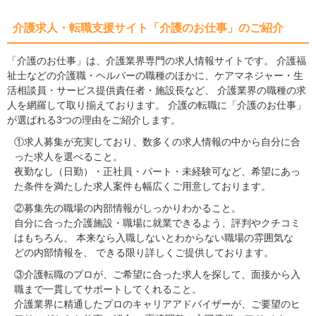
介護求人・転職支援サイト「介護のお仕事」のご紹介
「介護のお仕事」は、介護業界専門の求人情報サイトです。 介護福
祉士などの介護職・ヘルパーの職種のほかに、ケアマネジャー・生
活相談員・サービス提供責任者・施設長など、 介護業界の職種の求
人を網羅して取り揃えております。 介護の転職に「介護のお仕事」
が選ばれる3つの理由をご紹介します。
①求人募集が充実しており、数多くの求人情報の中から自分に合
った求人を選べること。
夜勤なし（日勤）・正社員・パート・未経験可など、希望にあっ
た条件を満たした求人案件も幅広くご用意しております。
②募集先の職場の内部情報がしっかりわかること。
自分に合った介護施設・職場に就業できるよう、評判やクチコミ
はもちろん、 本来なら入職しないとわからない職場の雰囲気な
どの内部情報を、 できる限り詳しくご提供しております。
③介護転職のプロが、ご希望に合った求人を探して、面接から入
職まで一貫してサポートしてくれること。
介護業界に精通したプロのキャリアアドバイザーが、ご要望のヒ