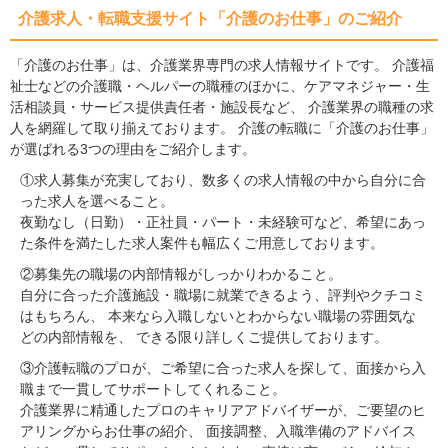
介護求人・転職支援サイト「介護のお仕事」のご紹介
「介護のお仕事」は、介護業界専門の求人情報サイトです。 介護福
祉士などの介護職・ヘルパーの職種のほかに、ケアマネジャー・生
活相談員・サービス提供責任者・施設長など、 介護業界の職種の求
人を網羅して取り揃えております。 介護の転職に「介護のお仕事」
が選ばれる3つの理由をご紹介します。
①求人募集が充実しており、数多くの求人情報の中から自分に合
った求人を選べること。
夜勤なし（日勤）・正社員・パート・未経験可など、希望にあっ
た条件を満たした求人案件も幅広くご用意しております。
②募集先の職場の内部情報がしっかりわかること。
自分に合った介護施設・職場に就業できるよう、評判やクチコミ
はもちろん、 本来なら入職しないとわからない職場の雰囲気な
どの内部情報を、 できる限り詳しくご提供しております。
③介護転職のプロが、ご希望に合った求人を探して、面接から入
職まで一貫してサポートしてくれること。
介護業界に精通したプロのキャリアアドバイザーが、ご要望のヒ
アリングからお仕事の紹介、 面接調整、入職準備のアドバイス