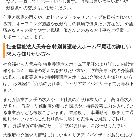
など、一貫してサポートいたします。 直接は言いづらい給与や
勤務条件の交渉もお任せください。
仕事と家庭の両立や、給料アップ・キャリアアップを目指されてい
る方、オープニング施設や夜勤なしの職場で働きたい方など、 介護
職みなさんの働きやすい職場、働きがいのあるお仕事をご提案し、
サポートいたします。
社会福祉法人天寿会 特別養護老人ホーム平尾荘の詳しい
求人を知りたい方へ
社会福祉法人天寿会 特別養護老人ホーム平尾荘のより詳しい内部情
報や口コミ、職場の雰囲気を知りたい方や、 堺市美原区内の介護職
の求人、堺市美原区の特別養護老人ホームの介護求人も知りたい方
は、 お気軽に「介護のお仕事」キャリアアドバイザーまでお尋ね下
さい。
また介護業界大手の求人や、正社員の介護職求人には、高待遇求人
が多く、 教育・研修制度の整った環境や、待遇改善に力を入れてい
る事業所なども複数ございます。 未経験可、車通勤可、駅チカで通
勤しやすいなどのこだわり条件に応じた案件もご用意しておりま
す。 介護業界の転職なら、「介護のお仕事」にお任せください。
大阪府の介護求人情報に詳しいキャリアアドバイザーがあなたにぴ