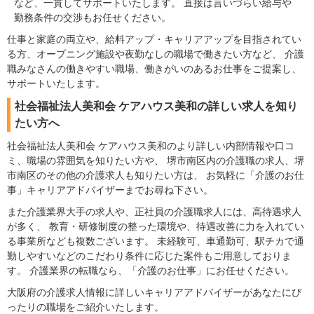
など、一貫してサポートいたします。 直接は言いづらい給与や
勤務条件の交渉もお任せください。
仕事と家庭の両立や、給料アップ・キャリアアップを目指されてい
る方、オープニング施設や夜勤なしの職場で働きたい方など、 介護
職みなさんの働きやすい職場、働きがいのあるお仕事をご提案し、
サポートいたします。
社会福祉法人美和会 ケアハウス美和の詳しい求人を知り
たい方へ
社会福祉法人美和会 ケアハウス美和のより詳しい内部情報や口コ
ミ、職場の雰囲気を知りたい方や、 堺市南区内の介護職の求人、堺
市南区のその他の介護求人も知りたい方は、 お気軽に「介護のお仕
事」キャリアアドバイザーまでお尋ね下さい。
また介護業界大手の求人や、正社員の介護職求人には、高待遇求人
が多く、 教育・研修制度の整った環境や、待遇改善に力を入れてい
る事業所なども複数ございます。 未経験可、車通勤可、駅チカで通
勤しやすいなどのこだわり条件に応じた案件もご用意しておりま
す。 介護業界の転職なら、「介護のお仕事」にお任せください。
大阪府の介護求人情報に詳しいキャリアアドバイザーがあなたにぴ
ったりの職場をご紹介いたします。