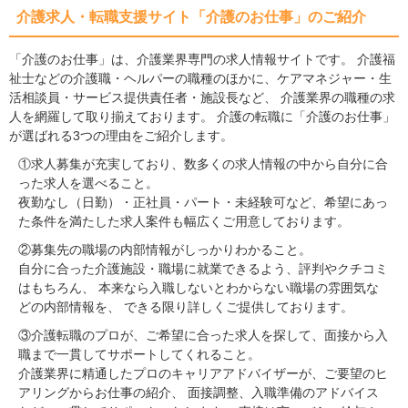
介護求人・転職支援サイト「介護のお仕事」のご紹介
「介護のお仕事」は、介護業界専門の求人情報サイトです。 介護福
祉士などの介護職・ヘルパーの職種のほかに、ケアマネジャー・生
活相談員・サービス提供責任者・施設長など、 介護業界の職種の求
人を網羅して取り揃えております。 介護の転職に「介護のお仕事」
が選ばれる3つの理由をご紹介します。
①求人募集が充実しており、数多くの求人情報の中から自分に合
った求人を選べること。
夜勤なし（日勤）・正社員・パート・未経験可など、希望にあっ
た条件を満たした求人案件も幅広くご用意しております。
②募集先の職場の内部情報がしっかりわかること。
自分に合った介護施設・職場に就業できるよう、評判やクチコミ
はもちろん、 本来なら入職しないとわからない職場の雰囲気な
どの内部情報を、 できる限り詳しくご提供しております。
③介護転職のプロが、ご希望に合った求人を探して、面接から入
職まで一貫してサポートしてくれること。
介護業界に精通したプロのキャリアアドバイザーが、ご要望のヒ
アリングからお仕事の紹介、 面接調整、入職準備のアドバイス