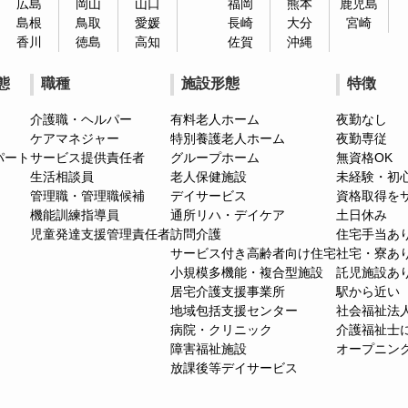
広島
岡山
山口
福岡
熊本
鹿児島
島根
鳥取
愛媛
長崎
大分
宮崎
香川
徳島
高知
佐賀
沖縄
態
職種
施設形態
特徴
介護職・ヘルパー
有料老人ホーム
夜勤なし
ケアマネジャー
特別養護老人ホーム
夜勤専従
パート
サービス提供責任者
グループホーム
無資格OK
生活相談員
老人保健施設
未経験・初
管理職・管理職候補
デイサービス
資格取得を
機能訓練指導員
通所リハ・デイケア
土日休み
児童発達支援管理責任者
訪問介護
住宅手当あ
サービス付き高齢者向け住宅
社宅・寮あ
小規模多機能・複合型施設
託児施設あ
居宅介護支援事業所
駅から近い
地域包括支援センター
社会福祉法
病院・クリニック
介護福祉士
障害福祉施設
オープニン
放課後等デイサービス