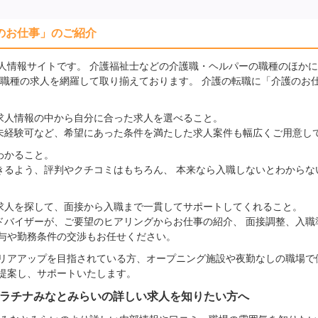
のお仕事」のご紹介
人情報サイトです。 介護福祉士などの介護職・ヘルパーの職種のほか
の職種の求人を網羅して取り揃えております。 介護の転職に「介護のお
求人情報の中から自分に合った求人を選べること。
未経験可など、希望にあった条件を満たした求人案件も幅広くご用意し
わかること。
きるよう、評判やクチコミはもちろん、 本来なら入職しないとわからな
求人を探して、面接から入職まで一貫してサポートしてくれること。
ドバイザーが、ご要望のヒアリングからお仕事の紹介、 面接調整、入職
給与や勤務条件の交渉もお任せください。
リアアップを目指されている方、オープニング施設や夜勤なしの職場で
提案し、サポートいたします。
プラチナみなとみらいの詳しい求人を知りたい方へ