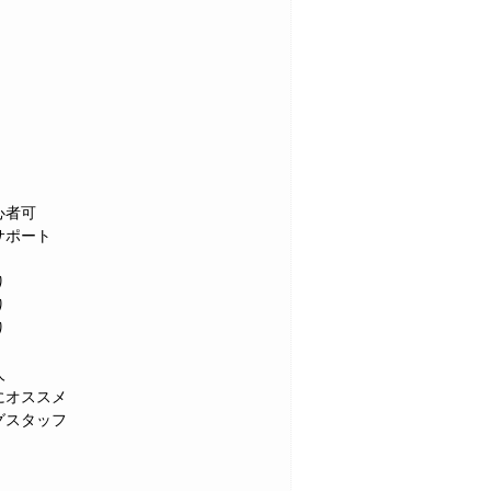
心者可
サポート
り
り
り
人
にオススメ
グスタッフ