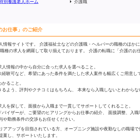
特別養護老人ホーム
介護職
のお仕事」のご紹介
人情報サイトです。 介護福祉士などの介護職・ヘルパーの職種のほか
の職種の求人を網羅して取り揃えております。 介護の転職に「介護のお
求人情報の中から自分に合った求人を選べること。
未経験可など、希望にあった条件を満たした求人案件も幅広くご用意し
わかること。
きるよう、評判やクチコミはもちろん、 本来なら入職しないとわからな
求人を探して、面接から入職まで一貫してサポートしてくれること。
ドバイザーが、ご要望のヒアリングからお仕事の紹介、 面接調整、入職
給与や勤務条件の交渉もお任せください。
リアアップを目指されている方、オープニング施設や夜勤なしの職場で
提案し、サポートいたします。