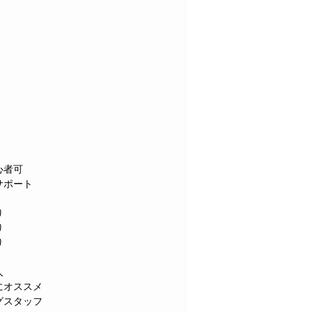
心者可
サポート
り
り
り
人
にオススメ
グスタッフ