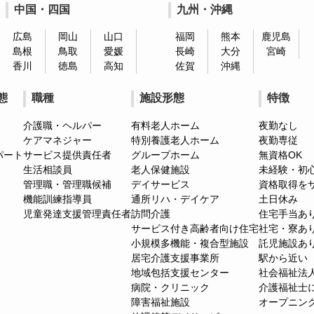
中国・四国
九州・沖縄
広島
岡山
山口
福岡
熊本
鹿児島
島根
鳥取
愛媛
長崎
大分
宮崎
香川
徳島
高知
佐賀
沖縄
態
職種
施設形態
特徴
介護職・ヘルパー
有料老人ホーム
夜勤なし
ケアマネジャー
特別養護老人ホーム
夜勤専従
パート
サービス提供責任者
グループホーム
無資格OK
生活相談員
老人保健施設
未経験・初
管理職・管理職候補
デイサービス
資格取得を
機能訓練指導員
通所リハ・デイケア
土日休み
児童発達支援管理責任者
訪問介護
住宅手当あ
サービス付き高齢者向け住宅
社宅・寮あ
小規模多機能・複合型施設
託児施設あ
居宅介護支援事業所
駅から近い
地域包括支援センター
社会福祉法
病院・クリニック
介護福祉士
障害福祉施設
オープニン