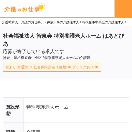
介護職求人「介護のお仕事」
神奈川県の介護職求人
相模原市中央区の介護職求人
社
社会福祉法人 智泉会 特別養護老人ホーム はあとぴ
あ
応募が終了している求人です
神奈川県相模原市中央区 / 特別養護老人ホームの介護職
寮あり 車通勤OK 社会保険完備 未経験OK ブランクありOK
施設形
特別養護老人ホーム
態
職種