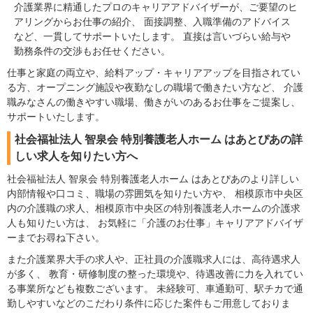
介護業界に精通したプロのキャリアアドバイザーが、ご要望のヒ
アリングからお仕事の紹介、 面接調整、入職準備のアドバイス
など、一貫してサポートいたします。 直接は言いづらい給与や
勤務条件の交渉もお任せください。
仕事と家庭の両立や、給料アップ・キャリアアップを目指されてい
る方、オープニング施設や夜勤なしの職場で働きたい方など、 介護
職みなさんの働きやすい職場、働きがいのあるお仕事をご提案し、
サポートいたします。
社会福祉法人 智泉会 特別養護老人ホーム はあとぴあの詳
しい求人を知りたい方へ
社会福祉法人 智泉会 特別養護老人ホーム はあとぴあのより詳しい
内部情報や口コミ、職場の雰囲気を知りたい方や、 相模原市中央区
内の介護職の求人、相模原市中央区の特別養護老人ホームの介護求
人も知りたい方は、 お気軽に「介護のお仕事」キャリアアドバイザ
ーまでお尋ね下さい。
また介護業界大手の求人や、正社員の介護職求人には、高待遇求人
が多く、 教育・研修制度の整った環境や、待遇改善に力を入れてい
る事業所なども複数ございます。 未経験可、車通勤可、駅チカで通
勤しやすいなどのこだわり条件に応じた案件もご用意しておりま