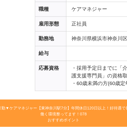
職種
ケアマネジャー
雇用形態
正社員
勤務地
神奈川県横浜市神奈川
給与
応募資格
・採用予定日までに「
護支援専門員」の資格
・60歳未満の方(60歳定
常勤▼ケアマネジャー【東神奈川駅7分】年間休日120日以上！好待遇で
働く環境整ってます！078
おすすめポイント