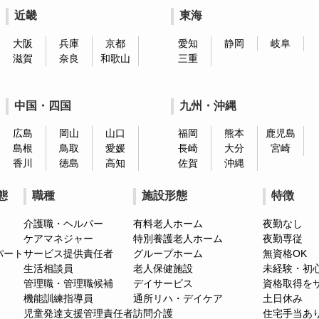
近畿
東海
大阪
兵庫
京都
愛知
静岡
岐阜
滋賀
奈良
和歌山
三重
中国・四国
九州・沖縄
広島
岡山
山口
福岡
熊本
鹿児島
島根
鳥取
愛媛
長崎
大分
宮崎
香川
徳島
高知
佐賀
沖縄
態
職種
施設形態
特徴
介護職・ヘルパー
有料老人ホーム
夜勤なし
ケアマネジャー
特別養護老人ホーム
夜勤専従
パート
サービス提供責任者
グループホーム
無資格OK
生活相談員
老人保健施設
未経験・初
管理職・管理職候補
デイサービス
資格取得を
機能訓練指導員
通所リハ・デイケア
土日休み
児童発達支援管理責任者
訪問介護
住宅手当あ