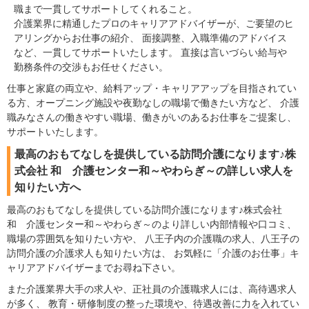
職まで一貫してサポートしてくれること。
介護業界に精通したプロのキャリアアドバイザーが、ご要望のヒ
アリングからお仕事の紹介、 面接調整、入職準備のアドバイス
など、一貫してサポートいたします。 直接は言いづらい給与や
勤務条件の交渉もお任せください。
仕事と家庭の両立や、給料アップ・キャリアアップを目指されてい
る方、オープニング施設や夜勤なしの職場で働きたい方など、 介護
職みなさんの働きやすい職場、働きがいのあるお仕事をご提案し、
サポートいたします。
最高のおもてなしを提供している訪問介護になります♪株
式会社 和 介護センター和～やわらぎ～の詳しい求人を
知りたい方へ
最高のおもてなしを提供している訪問介護になります♪株式会社
和 介護センター和～やわらぎ～のより詳しい内部情報や口コミ、
職場の雰囲気を知りたい方や、 八王子内の介護職の求人、八王子の
訪問介護の介護求人も知りたい方は、 お気軽に「介護のお仕事」キ
ャリアアドバイザーまでお尋ね下さい。
また介護業界大手の求人や、正社員の介護職求人には、高待遇求人
が多く、 教育・研修制度の整った環境や、待遇改善に力を入れてい