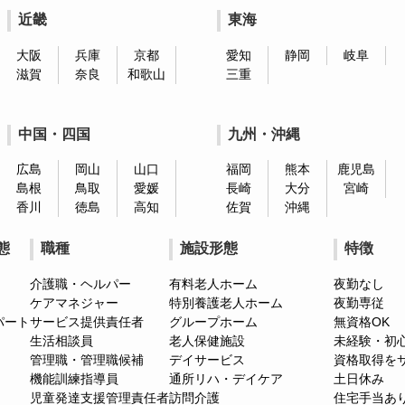
近畿
東海
大阪
兵庫
京都
愛知
静岡
岐阜
滋賀
奈良
和歌山
三重
中国・四国
九州・沖縄
広島
岡山
山口
福岡
熊本
鹿児島
島根
鳥取
愛媛
長崎
大分
宮崎
香川
徳島
高知
佐賀
沖縄
態
職種
施設形態
特徴
介護職・ヘルパー
有料老人ホーム
夜勤なし
ケアマネジャー
特別養護老人ホーム
夜勤専従
パート
サービス提供責任者
グループホーム
無資格OK
生活相談員
老人保健施設
未経験・初
管理職・管理職候補
デイサービス
資格取得を
機能訓練指導員
通所リハ・デイケア
土日休み
児童発達支援管理責任者
訪問介護
住宅手当あ