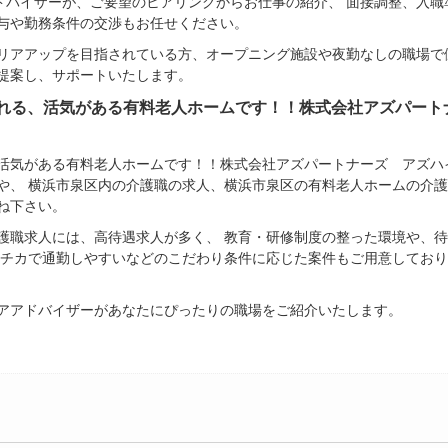
ドバイザーが、ご要望のヒアリングからお仕事の紹介、 面接調整、入職
給与や勤務条件の交渉もお任せください。
リアアップを目指されている方、オープニング施設や夜勤なしの職場で
提案し、サポートいたします。
れる、活気がある有料老人ホームです！！株式会社アズパート
活気がある有料老人ホームです！！株式会社アズパートナーズ アズハ
や、 横浜市泉区内の介護職の求人、横浜市泉区の有料老人ホームの介護
ね下さい。
護職求人には、高待遇求人が多く、 教育・研修制度の整った環境や、
駅チカで通勤しやすいなどのこだわり条件に応じた案件もご用意しており
アアドバイザーがあなたにぴったりの職場をご紹介いたします。