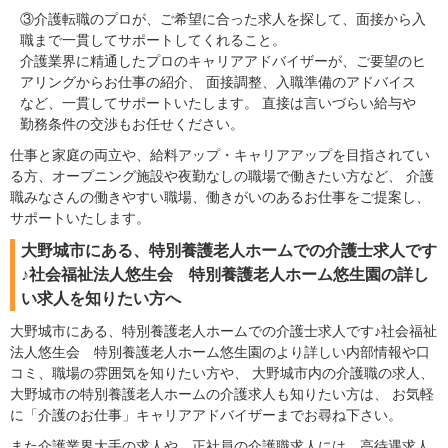
③介護転職のプロが、ご希望に合った求人を探して、面接から入
職まで一貫してサポートしてくれること。
介護業界に精通したプロのキャリアアドバイザーが、ご要望のヒ
アリングからお仕事の紹介、 面接調整、入職準備のアドバイス
など、一貫してサポートいたします。 直接は言いづらい給与や
勤務条件の交渉もお任せください。
仕事と家庭の両立や、給料アップ・キャリアアップを目指されてい
る方、オープニング施設や夜勤なしの職場で働きたい方など、 介護
職みなさんの働きやすい職場、働きがいのあるお仕事をご提案し、
サポートいたします。
大野城市にある、特別養護老人ホームでの介護士求人です
♪社会福祉法人悠生会 特別養護老人ホーム悠生園の詳し
い求人を知りたい方へ
大野城市にある、特別養護老人ホームでの介護士求人です♪社会福祉
法人悠生会 特別養護老人ホーム悠生園のより詳しい内部情報や口
コミ、職場の雰囲気を知りたい方や、 大野城市内の介護職の求人、
大野城市の特別養護老人ホームの介護求人も知りたい方は、 お気軽
に「介護のお仕事」キャリアアドバイザーまでお尋ね下さい。
また介護業界大手の求人や、正社員の介護職求人には、高待遇求人