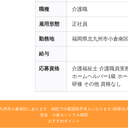
職種
介護職
雇用形態
正社員
勤務地
福岡県北九州市小倉南
給与
応募資格
介護福祉士 介護職員実
ホームヘルパー1級 ホ
研修 その他 資格なし
九州市小倉南区にあります、病院での看護助手求人になります♪医療法
恵会 小倉セントラル病院
おすすめポイント