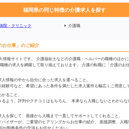
福岡県の同じ特徴の介護求人を探す
病院・クリニック
介護職
のお仕事」のご紹介
人情報サイトです。 介護福祉士などの介護職・ヘルパーの職種のほか
の職種の求人を網羅して取り揃えております。 介護の転職に「介護のお
求人情報の中から自分に合った求人を選べること。
未経験可など、希望にあった条件を満たした求人案件も幅広くご用意し
わかること。
きるよう、評判やクチコミはもちろん、 本来なら入職しないとわからな
求人を探して、面接から入職まで一貫してサポートしてくれること。
ドバイザーが、ご要望のヒアリングからお仕事の紹介、 面接調整、入職
給与や勤務条件の交渉もお任せください。