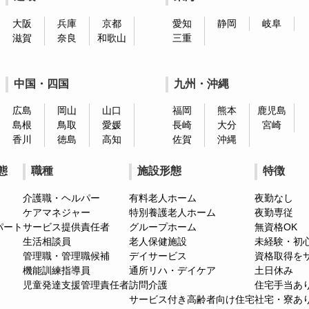
大阪
兵庫
京都
愛知
静岡
岐阜
滋賀
奈良
和歌山
三重
中国・四国
九州・沖縄
広島
岡山
山口
福岡
熊本
鹿児島
島根
鳥取
愛媛
長崎
大分
宮崎
香川
徳島
高知
佐賀
沖縄
態
職種
施設形態
特徴
介護職・ヘルパー
有料老人ホーム
夜勤なし
ケアマネジャー
特別養護老人ホーム
夜勤専従
パート
サービス提供責任者
グループホーム
無資格OK
生活相談員
老人保健施設
未経験・初
管理職・管理職候補
デイサービス
資格取得を
機能訓練指導員
通所リハ・デイケア
土日休み
児童発達支援管理責任者
訪問介護
住宅手当あ
サービス付き高齢者向け住宅
社宅・寮あ