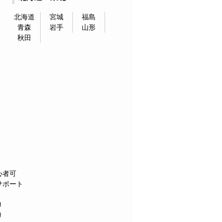
北海道
宮城
福島
青森
岩手
山形
秋田
心者可
サポート
り
り