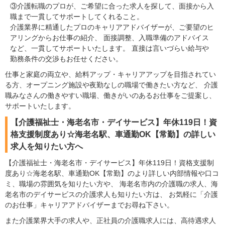
③介護転職のプロが、ご希望に合った求人を探して、面接から入
職まで一貫してサポートしてくれること。
介護業界に精通したプロのキャリアアドバイザーが、ご要望のヒ
アリングからお仕事の紹介、 面接調整、入職準備のアドバイス
など、一貫してサポートいたします。 直接は言いづらい給与や
勤務条件の交渉もお任せください。
仕事と家庭の両立や、給料アップ・キャリアアップを目指されてい
る方、オープニング施設や夜勤なしの職場で働きたい方など、 介護
職みなさんの働きやすい職場、働きがいのあるお仕事をご提案し、
サポートいたします。
【介護福祉士・海老名市・デイサービス】年休119日！資
格支援制度あり☆海老名駅、車通勤OK【常勤】の詳しい
求人を知りたい方へ
【介護福祉士・海老名市・デイサービス】年休119日！資格支援制
度あり☆海老名駅、車通勤OK【常勤】のより詳しい内部情報や口コ
ミ、職場の雰囲気を知りたい方や、 海老名市内の介護職の求人、海
老名市のデイサービスの介護求人も知りたい方は、 お気軽に「介護
のお仕事」キャリアアドバイザーまでお尋ね下さい。
また介護業界大手の求人や、正社員の介護職求人には、高待遇求人