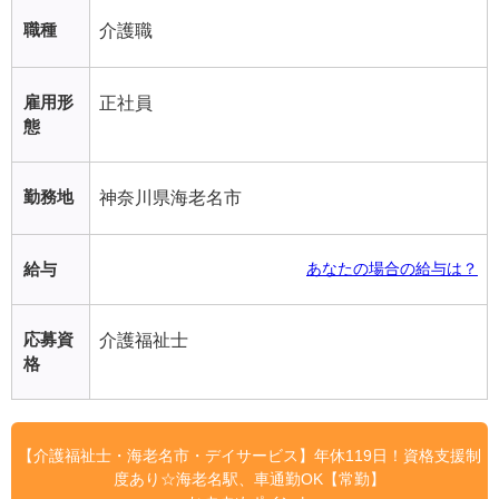
職種
介護職
雇用形
正社員
態
勤務地
神奈川県海老名市
給与
あなたの場合の給与は？
応募資
介護福祉士
格
【介護福祉士・海老名市・デイサービス】年休119日！資格支援制
度あり☆海老名駅、車通勤OK【常勤】