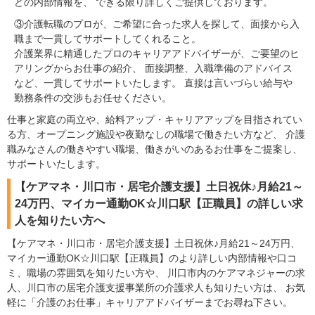
どの内部情報を、 できる限り詳しくご提供しております。
③介護転職のプロが、ご希望に合った求人を探して、面接から入
職まで一貫してサポートしてくれること。
介護業界に精通したプロのキャリアアドバイザーが、ご要望のヒ
アリングからお仕事の紹介、 面接調整、入職準備のアドバイス
など、一貫してサポートいたします。 直接は言いづらい給与や
勤務条件の交渉もお任せください。
仕事と家庭の両立や、給料アップ・キャリアアップを目指されてい
る方、オープニング施設や夜勤なしの職場で働きたい方など、 介護
職みなさんの働きやすい職場、働きがいのあるお仕事をご提案し、
サポートいたします。
【ケアマネ・川口市・居宅介護支援】土日祝休♪月給21～
24万円、マイカー通勤OK☆川口駅【正職員】の詳しい求
人を知りたい方へ
【ケアマネ・川口市・居宅介護支援】土日祝休♪月給21～24万円、
マイカー通勤OK☆川口駅【正職員】のより詳しい内部情報や口コ
ミ、職場の雰囲気を知りたい方や、 川口市内のケアマネジャーの求
人、川口市の居宅介護支援事業所の介護求人も知りたい方は、 お気
軽に「介護のお仕事」キャリアアドバイザーまでお尋ね下さい。