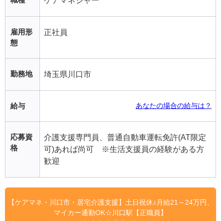
ケアマネジャー
雇用形
正社員
態
勤務地
埼玉県川口市
給与
あなたの場合の給与は？
応募資
介護支援専門員、普通自動車運転免許(AT限定
格
可)あれば尚可 ※生活支援員の経験がある方
歓迎
【ケアマネ・川口市・居宅介護支援】土日祝休♪月給21～24万円、
マイカー通勤OK☆川口駅【正職員】