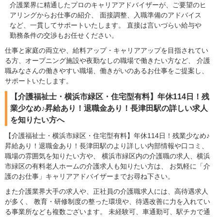
介護業界に精通したプロのキャリアアドバイザーが、ご要望のヒ
アリングからお仕事の紹介、 面接調整、入職準備のアドバイス
など、一貫してサポートいたします。 直接は言いづらい給与や
勤務条件の交渉もお任せください。
仕事と家庭の両立や、給料アップ・キャリアアップを目指されてい
る方、オープニング施設や夜勤なしの職場で働きたい方など、 介護
職みなさんの働きやすい職場、働きがいのあるお仕事をご提案し、
サポートいたします。
【介護福祉士・横浜市緑区・住宅型有料】年休114日！残
業少なめ♪昇給あり！退職金あり！長津田駅の詳しい求人
を知りたい方へ
【介護福祉士・横浜市緑区・住宅型有料】年休114日！残業少なめ♪
昇給あり！退職金あり！長津田駅のより詳しい内部情報や口コミ、
職場の雰囲気を知りたい方や、 横浜市緑区内の介護職の求人、横浜
市緑区の有料老人ホームの介護求人も知りたい方は、 お気軽に「介
護のお仕事」キャリアアドバイザーまでお尋ね下さい。
また介護業界大手の求人や、正社員の介護職求人には、高待遇求人
が多く、 教育・研修制度の整った環境や、待遇改善に力を入れてい
る事業所なども複数ございます。 未経験可、車通勤可、駅チカで通