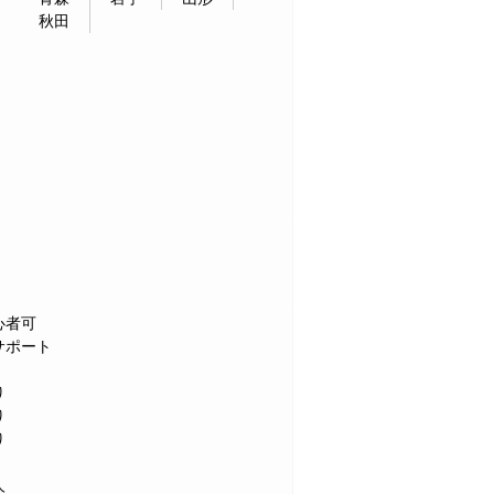
秋田
心者可
サポート
り
り
り
人