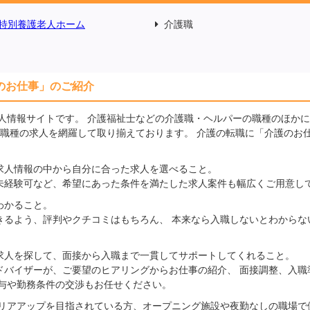
特別養護老人ホーム
介護職
のお仕事」のご紹介
人情報サイトです。 介護福祉士などの介護職・ヘルパーの職種のほか
の職種の求人を網羅して取り揃えております。 介護の転職に「介護のお
求人情報の中から自分に合った求人を選べること。
未経験可など、希望にあった条件を満たした求人案件も幅広くご用意し
わかること。
きるよう、評判やクチコミはもちろん、 本来なら入職しないとわからな
求人を探して、面接から入職まで一貫してサポートしてくれること。
ドバイザーが、ご要望のヒアリングからお仕事の紹介、 面接調整、入職
給与や勤務条件の交渉もお任せください。
リアアップを目指されている方、オープニング施設や夜勤なしの職場で