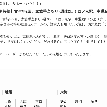
提案し、サポートいたします。
型特養】賞与年2回、家族手当あり♪週休2日！西ノ京駅、車通
】賞与年2回、家族手当あり♪週休2日！西ノ京駅、車通勤OKのより詳
、奈良市の特別養護老人ホームの介護求人も知りたい方は、 お気軽に「
護職求人には、高待遇求人が多く、 教育・研修制度の整った環境や、
駅チカで通勤しやすいなどのこだわり条件に応じた案件もご用意しており
アドバイザーがあなたにぴったりの職場をご紹介いたします。
近畿
東海
大阪
兵庫
京都
愛知
静岡
岐阜
滋賀
奈良
和歌山
三重