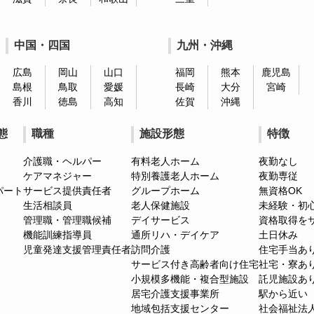
中国・四国
九州・沖縄
広島
岡山
山口
福岡
熊本
鹿児島
島根
鳥取
愛媛
長崎
大分
宮崎
香川
徳島
高知
佐賀
沖縄
態
職種
施設形態
特徴
介護職・ヘルパー
有料老人ホーム
夜勤なし
ケアマネジャー
特別養護老人ホーム
夜勤専従
パート
サービス提供責任者
グループホーム
無資格OK
生活相談員
老人保健施設
未経験・初
管理職・管理職候補
デイサービス
資格取得を
機能訓練指導員
通所リハ・デイケア
土日休み
児童発達支援管理責任者
訪問介護
住宅手当あ
サービス付き高齢者向け住宅
社宅・寮あ
小規模多機能・複合型施設
託児施設あ
居宅介護支援事業所
駅から近い
地域包括支援センター
社会福祉法