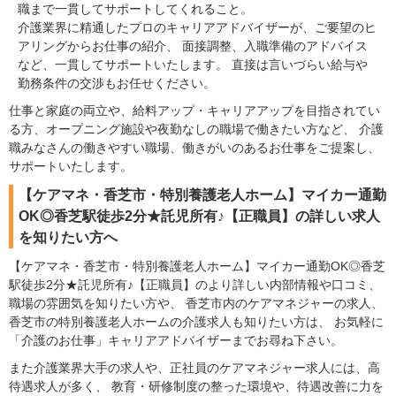
職まで一貫してサポートしてくれること。
介護業界に精通したプロのキャリアアドバイザーが、ご要望のヒ
アリングからお仕事の紹介、 面接調整、入職準備のアドバイス
など、一貫してサポートいたします。 直接は言いづらい給与や
勤務条件の交渉もお任せください。
仕事と家庭の両立や、給料アップ・キャリアアップを目指されてい
る方、オープニング施設や夜勤なしの職場で働きたい方など、 介護
職みなさんの働きやすい職場、働きがいのあるお仕事をご提案し、
サポートいたします。
【ケアマネ・香芝市・特別養護老人ホーム】マイカー通勤
OK◎香芝駅徒歩2分★託児所有♪【正職員】の詳しい求人
を知りたい方へ
【ケアマネ・香芝市・特別養護老人ホーム】マイカー通勤OK◎香芝
駅徒歩2分★託児所有♪【正職員】のより詳しい内部情報や口コミ、
職場の雰囲気を知りたい方や、 香芝市内のケアマネジャーの求人、
香芝市の特別養護老人ホームの介護求人も知りたい方は、 お気軽に
「介護のお仕事」キャリアアドバイザーまでお尋ね下さい。
また介護業界大手の求人や、正社員のケアマネジャー求人には、高
待遇求人が多く、 教育・研修制度の整った環境や、待遇改善に力を