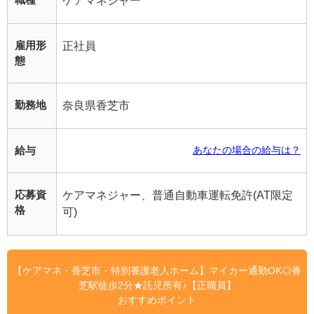
ケアマネジャー
雇用形
正社員
態
勤務地
奈良県香芝市
給与
あなたの場合の給与は？
応募資
ケアマネジャー、普通自動車運転免許(AT限定
格
可)
【ケアマネ・香芝市・特別養護老人ホーム】マイカー通勤OK◎香
芝駅徒歩2分★託児所有♪【正職員】
おすすめポイント