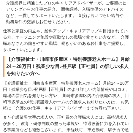
介護業界に精通したプロのキャリアアドバイザーが、ご要望のヒ
アリングからお仕事の紹介、 面接調整、入職準備のアドバイス
など、一貫してサポートいたします。 直接は言いづらい給与や
勤務条件の交渉もお任せください。
仕事と家庭の両立や、給料アップ・キャリアアップを目指されてい
る方、オープニング施設や夜勤なしの職場で働きたい方など、 介護
職みなさんの働きやすい職場、働きがいのあるお仕事をご提案し、
サポートいたします。
【介護福祉士・川崎市多摩区・特別養護老人ホーム】月給
24～28万円！残業少な目♪登戸駅【正社員】の詳しい求人
を知りたい方へ
【介護福祉士・川崎市多摩区・特別養護老人ホーム】月給24～28万
円！残業少な目♪登戸駅【正社員】のより詳しい内部情報や口コミ、
職場の雰囲気を知りたい方や、 川崎市多摩区内の介護職の求人、川
崎市多摩区の特別養護老人ホームの介護求人も知りたい方は、 お気
軽に「介護のお仕事」キャリアアドバイザーまでお尋ね下さい。
また介護業界大手の求人や、正社員の介護職求人には、高待遇求人
が多く、 教育・研修制度の整った環境や、待遇改善に力を入れてい
る事業所なども複数ございます。 未経験可、車通勤可、駅チカで通