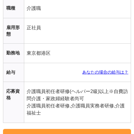
職種
介護職
雇用形
正社員
態
勤務地
東京都港区
給与
あなたの場合の給与は？
応募資
介護職員初任者研修(ヘルパー2級)以上※自費訪
格
問介護・家政婦経験者尚可
介護職員初任者研修,介護職員実務者研修,介護
福祉士