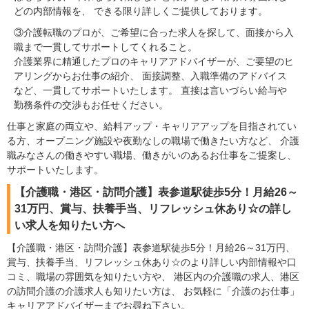
どの内部情報を、 できる限り詳しくご提供しております。
③介護転職のプロが、ご希望に合った求人を探して、面接から入
職まで一貫してサポートしてくれること。
介護業界に精通したプロのキャリアアドバイザーが、ご要望のヒ
アリングからお仕事の紹介、 面接調整、入職準備のアドバイス
など、一貫してサポートいたします。 直接は言いづらい給与や
勤務条件の交渉もお任せください。
仕事と家庭の両立や、給料アップ・キャリアアップを目指されてい
る方、オープニング施設や夜勤なしの職場で働きたい方など、 介護
職みなさんの働きやすい職場、働きがいのあるお仕事をご提案し、
サポートいたします。
【介護職・港区・訪問介護】表参道駅徒歩5分！月給26～
31万円、賞与、扶養手当、リフレッシュ休あり☆の詳し
い求人を知りたい方へ
【介護職・港区・訪問介護】表参道駅徒歩5分！月給26～31万円、
賞与、扶養手当、リフレッシュ休あり☆のより詳しい内部情報や口
コミ、職場の雰囲気を知りたい方や、 港区内の介護職の求人、港区
の訪問介護の介護求人も知りたい方は、 お気軽に「介護のお仕事」
キャリアアドバイザーまでお尋ね下さい。