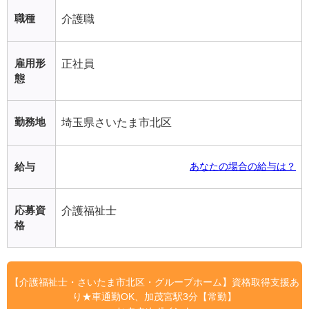
職種
介護職
雇用形
正社員
態
勤務地
埼玉県さいたま市北区
給与
あなたの場合の給与は？
応募資
介護福祉士
格
【介護福祉士・さいたま市北区・グループホーム】資格取得支援あ
り★車通勤OK、加茂宮駅3分【常勤】