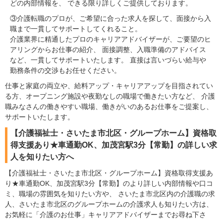
どの内部情報を、 できる限り詳しくご提供しております。
③介護転職のプロが、ご希望に合った求人を探して、面接から入
職まで一貫してサポートしてくれること。
介護業界に精通したプロのキャリアアドバイザーが、ご要望のヒ
アリングからお仕事の紹介、 面接調整、入職準備のアドバイス
など、一貫してサポートいたします。 直接は言いづらい給与や
勤務条件の交渉もお任せください。
仕事と家庭の両立や、給料アップ・キャリアアップを目指されてい
る方、オープニング施設や夜勤なしの職場で働きたい方など、 介護
職みなさんの働きやすい職場、働きがいのあるお仕事をご提案し、
サポートいたします。
【介護福祉士・さいたま市北区・グループホーム】資格取
得支援あり★車通勤OK、加茂宮駅3分【常勤】の詳しい求
人を知りたい方へ
【介護福祉士・さいたま市北区・グループホーム】資格取得支援あ
り★車通勤OK、加茂宮駅3分【常勤】のより詳しい内部情報や口コ
ミ、職場の雰囲気を知りたい方や、 さいたま市北区内の介護職の求
人、さいたま市北区のグループホームの介護求人も知りたい方は、
お気軽に「介護のお仕事」キャリアアドバイザーまでお尋ね下さ