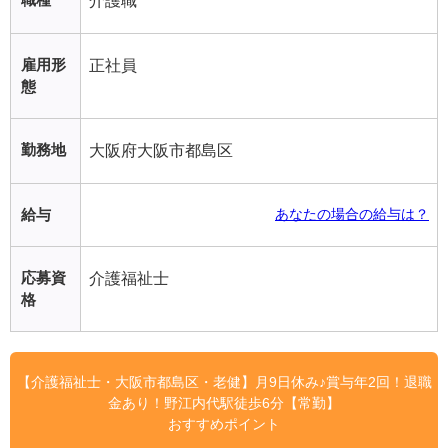
介護職
雇用形
正社員
態
勤務地
大阪府大阪市都島区
給与
あなたの場合の給与は？
応募資
介護福祉士
格
【介護福祉士・大阪市都島区・老健】月9日休み♪賞与年2回！退職
金あり！野江内代駅徒歩6分【常勤】
おすすめポイント