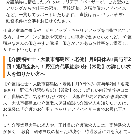
介護業界に精通したプロのキャリアアドバイザーが、ご要望のヒ
アリングからお仕事の紹介、 面接調整、入職準備のアドバイス
など、一貫してサポートいたします。 直接は言いづらい給与や
勤務条件の交渉もお任せください。
仕事と家庭の両立や、給料アップ・キャリアアップを目指されてい
る方、オープニング施設や夜勤なしの職場で働きたい方など、 介護
職みなさんの働きやすい職場、働きがいのあるお仕事をご提案し、
サポートいたします。
【介護福祉士・大阪市都島区・老健】月9日休み♪賞与年2
回！退職金あり！野江内代駅徒歩6分【常勤】の詳しい求
人を知りたい方へ
【介護福祉士・大阪市都島区・老健】月9日休み♪賞与年2回！退職
金あり！野江内代駅徒歩6分【常勤】のより詳しい内部情報や口コ
ミ、職場の雰囲気を知りたい方や、 大阪市都島区内の介護職の求
人、大阪市都島区の介護老人保健施設の介護求人も知りたい方は、
お気軽に「介護のお仕事」キャリアアドバイザーまでお尋ね下さ
い。
また介護業界大手の求人や、正社員の介護職求人には、高待遇求人
が多く、 教育・研修制度の整った環境や、待遇改善に力を入れてい