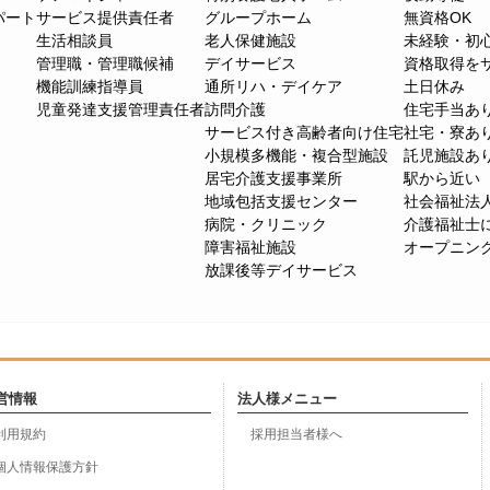
パート
サービス提供責任者
グループホーム
無資格OK
生活相談員
老人保健施設
未経験・初
管理職・管理職候補
デイサービス
資格取得を
機能訓練指導員
通所リハ・デイケア
土日休み
児童発達支援管理責任者
訪問介護
住宅手当あ
サービス付き高齢者向け住宅
社宅・寮あ
小規模多機能・複合型施設
託児施設あ
居宅介護支援事業所
駅から近い
地域包括支援センター
社会福祉法
病院・クリニック
介護福祉士
障害福祉施設
オープニン
放課後等デイサービス
営情報
法人様メニュー
利用規約
採用担当者様へ
個人情報保護方針