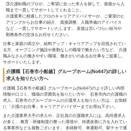
③介護転職のプロが、ご希望に合った求人を探して、面接から入
職まで一貫してサポートしてくれること。
介護業界に精通したプロのキャリアアドバイザーが、ご要望のヒ
アリングからお仕事の紹介、 面接調整、入職準備のアドバイス
など、一貫してサポートいたします。 直接は言いづらい給与や
勤務条件の交渉もお任せください。
仕事と家庭の両立や、給料アップ・キャリアアップを目指されてい
る方、オープニング施設や夜勤なしの職場で働きたい方など、 介護
職みなさんの働きやすい職場、働きがいのあるお仕事をご提案し、
サポートいたします。
介護職【石巻市小船越】グループホーム(No647)の詳しい
求人を知りたい方へ
介護職【石巻市小船越】グループホーム(No647)のより詳しい内部
情報や口コミ、職場の雰囲気を知りたい方や、 石巻市内の介護職の
求人、石巻市のグループホームの介護求人も知りたい方は、 お気軽
に「介護のお仕事」キャリアアドバイザーまでお尋ね下さい。
また介護業界大手の求人や、正社員の介護職求人には、高待遇求人
が多く、 教育・研修制度の整った環境や、待遇改善に力を入れてい
る事業所なども複数ございます。 未経験可、車通勤可、駅チカで通