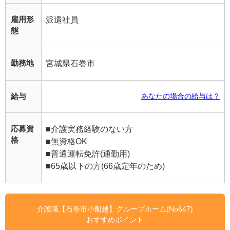
雇用形
派遣社員
態
勤務地
宮城県石巻市
給与
あなたの場合の給与は？
応募資
■介護実務経験のない方
格
■無資格OK
■普通運転免許(通勤用)
■65歳以下の方(66歳定年のため)
介護職【石巻市小船越】グループホーム(No647)
おすすめポイント