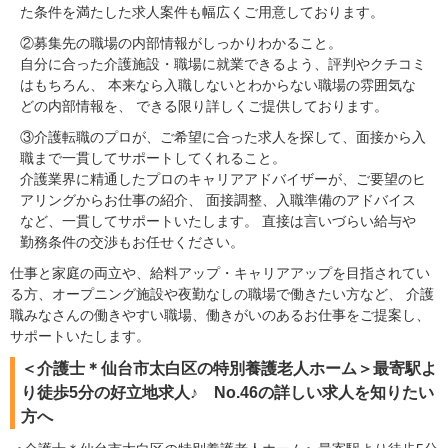
た条件を満たした求人案件も幅広くご用意しております。
②募集先の職場の内部情報がしっかりわかること。
自分に合った介護施設・職場に就業できるよう、評判やクチコミ
はもちろん、 本来なら入職しないとわからない職場の雰囲気な
どの内部情報を、 できる限り詳しくご提供しております。
③介護転職のプロが、ご希望に合った求人を探して、面接から入
職まで一貫してサポートしてくれること。
介護業界に精通したプロのキャリアアドバイザーが、ご要望のヒ
アリングからお仕事の紹介、 面接調整、入職準備のアドバイス
など、一貫してサポートいたします。 直接は言いづらい給与や
勤務条件の交渉もお任せください。
仕事と家庭の両立や、給料アップ・キャリアアップを目指されてい
る方、オープニング施設や夜勤なしの職場で働きたい方など、 介護
職みなさんの働きやすい職場、働きがいのあるお仕事をご提案し、
サポートいたします。
＜介護士＊仙台市太白区の特別養護老人ホーム＞最寄駅よ
り徒歩5分の好立地求人♪ No.46の詳しい求人を知りたい
方へ