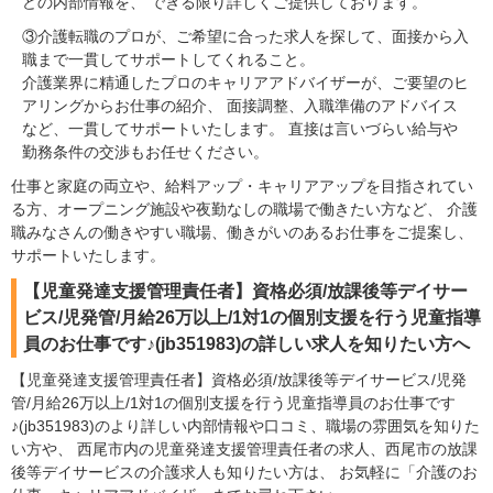
どの内部情報を、 できる限り詳しくご提供しております。
③介護転職のプロが、ご希望に合った求人を探して、面接から入
職まで一貫してサポートしてくれること。
介護業界に精通したプロのキャリアアドバイザーが、ご要望のヒ
アリングからお仕事の紹介、 面接調整、入職準備のアドバイス
など、一貫してサポートいたします。 直接は言いづらい給与や
勤務条件の交渉もお任せください。
仕事と家庭の両立や、給料アップ・キャリアアップを目指されてい
る方、オープニング施設や夜勤なしの職場で働きたい方など、 介護
職みなさんの働きやすい職場、働きがいのあるお仕事をご提案し、
サポートいたします。
【児童発達支援管理責任者】資格必須/放課後等デイサー
ビス/児発管/月給26万以上/1対1の個別支援を行う児童指導
員のお仕事です♪(jb351983)の詳しい求人を知りたい方へ
【児童発達支援管理責任者】資格必須/放課後等デイサービス/児発
管/月給26万以上/1対1の個別支援を行う児童指導員のお仕事です
♪(jb351983)のより詳しい内部情報や口コミ、職場の雰囲気を知りた
い方や、 西尾市内の児童発達支援管理責任者の求人、西尾市の放課
後等デイサービスの介護求人も知りたい方は、 お気軽に「介護のお