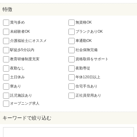
特徴
賞与多め
無資格OK
未経験者OK
ブランクありOK
介護福祉士にオススメ
車通勤OK
駅徒歩5分以内
社会保険完備
教育研修制度充実
資格取得をサポート
夜勤なし
夜勤専従
土日休み
年休120日以上
寮あり
住宅手当あり
託児施設あり
正社員登用あり
オープニング求人
キーワードで絞り込む