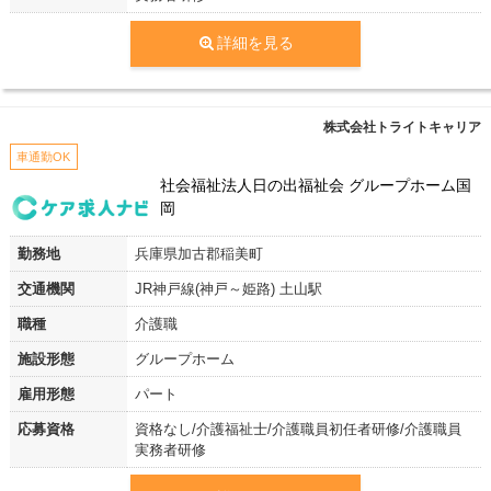
詳細を見る
株式会社トライトキャリア
車通勤OK
社会福祉法人日の出福祉会 グループホーム国
岡
勤務地
兵庫県加古郡稲美町
交通機関
JR神戸線(神戸～姫路) 土山駅
職種
介護職
施設形態
グループホーム
雇用形態
パート
応募資格
資格なし/介護福祉士/介護職員初任者研修/介護職員
実務者研修