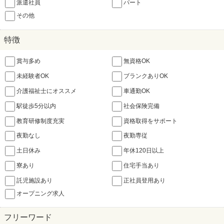
派遣社員
パート
その他
特徴
賞与多め
無資格OK
未経験者OK
ブランクありOK
介護福祉士にオススメ
車通勤OK
駅徒歩5分以内
社会保険完備
教育研修制度充実
資格取得をサポート
夜勤なし
夜勤専従
土日休み
年休120日以上
寮あり
住宅手当あり
託児施設あり
正社員登用あり
オープニング求人
フリーワード