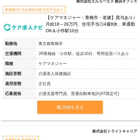
株式会社エルユーエス 横浜オフィス
車通勤OK 社会保険完備 住宅手当あり
【ケアマネジャー・青梅市・老健】賞与あり♪
月給18～26万円、住宅手当◎4週8休、車通勤
OK＆小作駅10分
勤務地
東京都青梅市
交通機関
JR青梅線「小作駅」徒歩10分、専用送迎バスあり
職種
ケアマネジャー
施設形態
介護老人保健施設
雇用形態
正社員
応募資格
介護支援専門員、普通自動車免許(AT限定可)
詳細を見る
株式会社トライトキャリア
車通勤OK 未経験OK