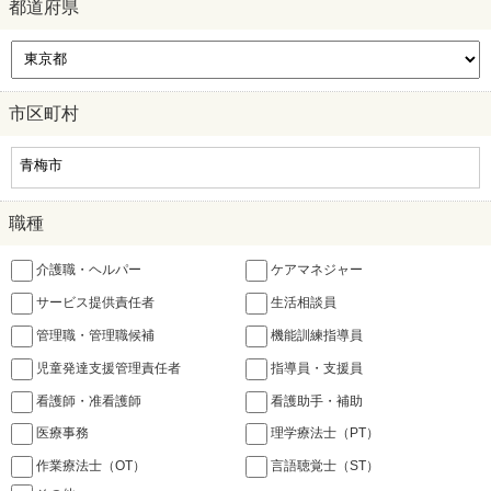
都道府県
市区町村
職種
介護職・ヘルパー
ケアマネジャー
サービス提供責任者
生活相談員
管理職・管理職候補
機能訓練指導員
児童発達支援管理責任者
指導員・支援員
看護師・准看護師
看護助手・補助
医療事務
理学療法士（PT）
作業療法士（OT）
言語聴覚士（ST）