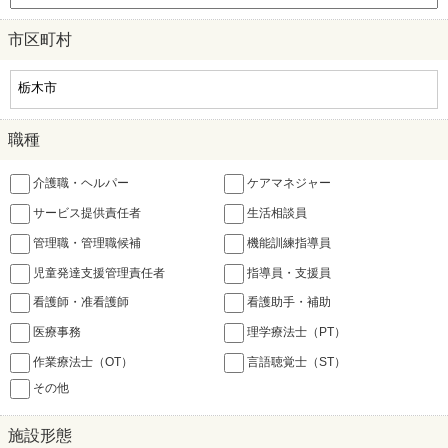
市区町村
職種
介護職・ヘルパー
ケアマネジャー
サービス提供責任者
生活相談員
管理職・管理職候補
機能訓練指導員
児童発達支援管理責任者
指導員・支援員
看護師・准看護師
看護助手・補助
医療事務
理学療法士（PT）
作業療法士（OT）
言語聴覚士（ST）
その他
施設形態