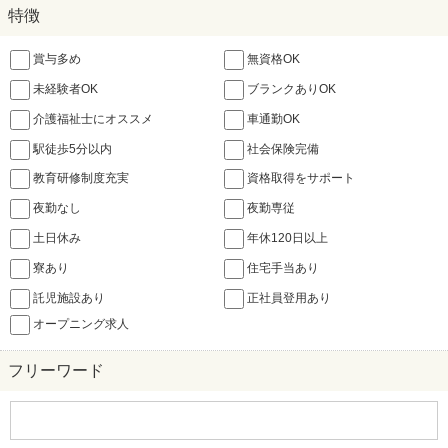
特徴
賞与多め
無資格OK
未経験者OK
ブランクありOK
介護福祉士にオススメ
車通勤OK
駅徒歩5分以内
社会保険完備
教育研修制度充実
資格取得をサポート
夜勤なし
夜勤専従
土日休み
年休120日以上
寮あり
住宅手当あり
託児施設あり
正社員登用あり
オープニング求人
フリーワード