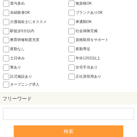
賞与多め
無資格OK
未経験者OK
ブランクありOK
介護福祉士にオススメ
車通勤OK
駅徒歩5分以内
社会保険完備
教育研修制度充実
資格取得をサポート
夜勤なし
夜勤専従
土日休み
年休120日以上
寮あり
住宅手当あり
託児施設あり
正社員登用あり
オープニング求人
フリーワード