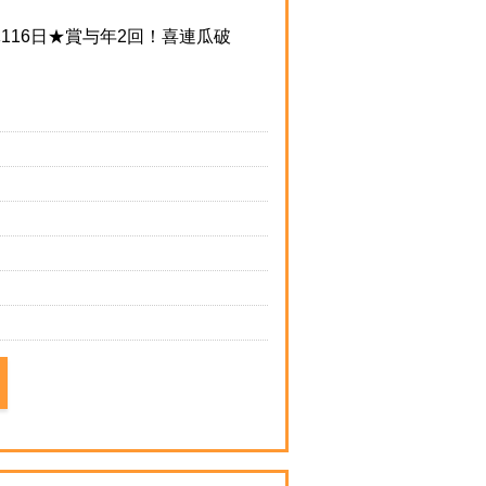
16日★賞与年2回！喜連瓜破