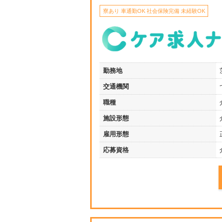
寮あり 車通勤OK 社会保険完備 未経験OK
勤務地
交通機関
職種
施設形態
雇用形態
応募資格