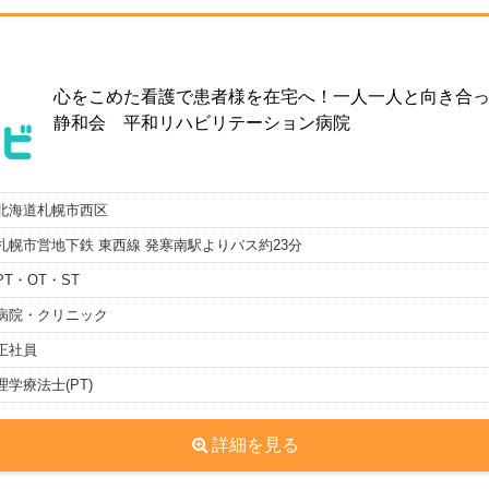
心をこめた看護で患者様を在宅へ！一人一人と向き合
静和会 平和リハビリテーション病院
北海道札幌市西区
札幌市営地下鉄 東西線 発寒南駅よりバス約23分
PT・OT・ST
病院・クリニック
正社員
理学療法士(PT)
詳細を見る