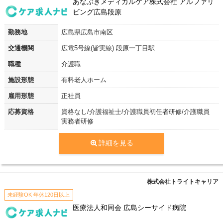
あなぶきメディカルケア株式会社 アルファリ
ビング広島段原
勤務地
広島県広島市南区
交通機関
広電5号線(皆実線) 段原一丁目駅
職種
介護職
施設形態
有料老人ホーム
雇用形態
正社員
応募資格
資格なし/介護福祉士/介護職員初任者研修/介護職員
実務者研修
詳細を見る
株式会社トライトキャリア
未経験OK 年休120日以上
医療法人和同会 広島シーサイド病院