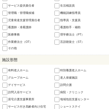
サービス提供責任者
生活相談員
管理職・管理職候補
機能訓練指導員
児童発達支援管理責任者
指導員・支援員
看護師・准看護師
看護助手・補助
医療事務
理学療法士（PT）
作業療法士（OT）
言語聴覚士（ST）
その他
施設形態
有料老人ホーム
特別養護老人ホーム
グループホーム
老人保健施設
デイサービス
訪問介護
訪問入浴サービス
病院・クリニック
居宅介護支援事業所
地域包括支援センター
サービス付き高齢者向け住宅
ショートステイ