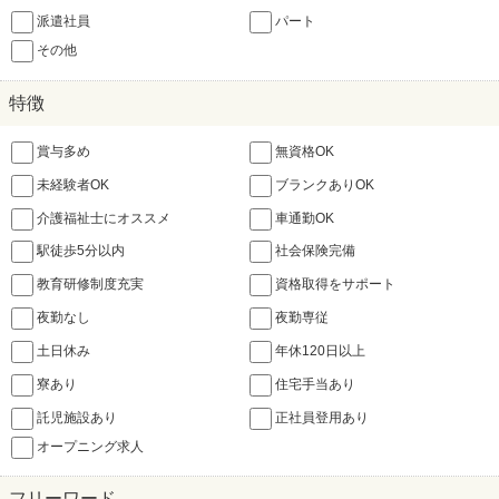
派遣社員
パート
その他
特徴
賞与多め
無資格OK
未経験者OK
ブランクありOK
介護福祉士にオススメ
車通勤OK
駅徒歩5分以内
社会保険完備
教育研修制度充実
資格取得をサポート
夜勤なし
夜勤専従
土日休み
年休120日以上
寮あり
住宅手当あり
託児施設あり
正社員登用あり
オープニング求人
フリーワード