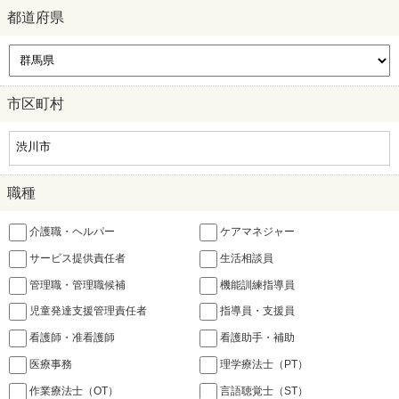
都道府県
市区町村
職種
介護職・ヘルパー
ケアマネジャー
サービス提供責任者
生活相談員
管理職・管理職候補
機能訓練指導員
児童発達支援管理責任者
指導員・支援員
看護師・准看護師
看護助手・補助
医療事務
理学療法士（PT）
作業療法士（OT）
言語聴覚士（ST）