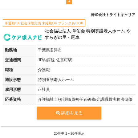
1
株式会社トライトキャリア
車通勤OK 社会保険完備 未経験OK ブランクありOK
社会福祉法人 章佑会 特別養護老人ホーム や
すらぎの里・尾車
勤務地
千葉県君津市
交通機関
JR内房線 佐貫町駅
職種
介護職
施設形態
特別養護老人ホーム
雇用形態
正社員
応募資格
介護福祉士/介護職員初任者研修/介護職員実務者研修
詳細を見る
20
件中 1～20件表示