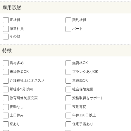
雇用形態
正社員
契約社員
派遣社員
パート
その他
特徴
賞与多め
無資格OK
未経験者OK
ブランクありOK
介護福祉士にオススメ
車通勤OK
駅徒歩5分以内
社会保険完備
教育研修制度充実
資格取得をサポート
夜勤なし
夜勤専従
土日休み
年休120日以上
寮あり
住宅手当あり