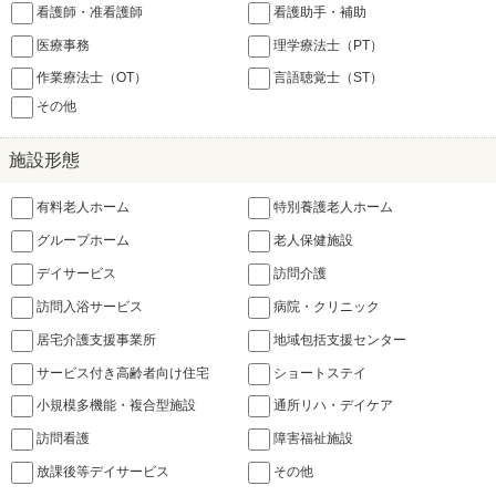
看護師・准看護師
看護助手・補助
医療事務
理学療法士（PT）
作業療法士（OT）
言語聴覚士（ST）
その他
施設形態
有料老人ホーム
特別養護老人ホーム
グループホーム
老人保健施設
デイサービス
訪問介護
訪問入浴サービス
病院・クリニック
居宅介護支援事業所
地域包括支援センター
サービス付き高齢者向け住宅
ショートステイ
小規模多機能・複合型施設
通所リハ・デイケア
訪問看護
障害福祉施設
放課後等デイサービス
その他